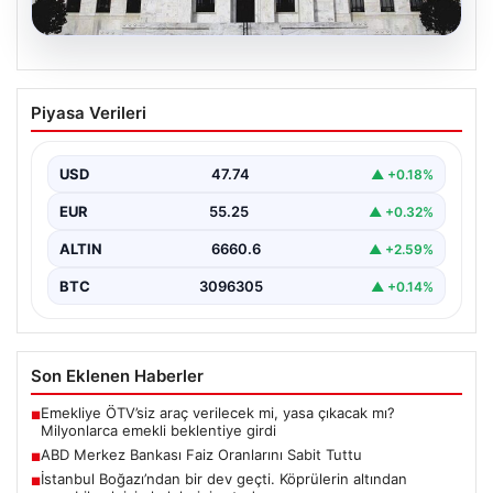
07.08.2026
ABD Merkez Bankası Faiz Oranlarını
Piyasa Verileri
Sabit Tuttu
ABD Merkez Bankası (Fed), mevcut ekonomik koşullarla
uyumlu olarak politika faiz oranını değiştirmeyerek
USD
47.74
▲ +0.18%
yüzde…
EUR
55.25
▲ +0.32%
ALTIN
6660.6
▲ +2.59%
BTC
3096305
▲ +0.14%
Son Eklenen Haberler
Emekliye ÖTV’siz araç verilecek mi, yasa çıkacak mı?
■
Milyonlarca emekli beklentiye girdi
ABD Merkez Bankası Faiz Oranlarını Sabit Tuttu
■
İstanbul Boğazı’ndan bir dev geçti. Köprülerin altından
■