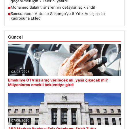
geçebilmek için kulelerini yatırdı
Mohamed Salah transferinin detayları açıklandı!
■
Samsunspor, Antoine Sekongo’yu 5 Yıllık Anlaşma ile
■
Kadrosuna Ekledi
Güncel
08/08/2026
Emekliye ÖTV’siz araç verilecek mi, yasa çıkacak mı?
Milyonlarca emekli beklentiye girdi
07/08/2026
ABD Merkez Bankası Faiz Oranlarını Sabit Tuttu