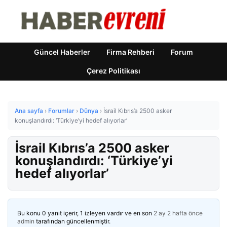
Güncel Haberler
Firma Rehberi
Forum
Çerez Politikası
Ana sayfa
›
Forumlar
›
Dünya
›
İsrail Kıbrıs’a 2500 asker
konuşlandırdı: ‘Türkiye’yi hedef alıyorlar’
İsrail Kıbrıs’a 2500 asker
konuşlandırdı: ‘Türkiye’yi
hedef alıyorlar’
Bu konu 0 yanıt içerir, 1 izleyen vardır ve en son
2 ay 2 hafta önce
admin
tarafından güncellenmiştir.