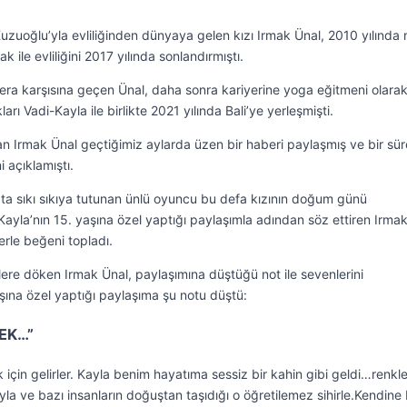
uzuoğlu’yla evliliğinden dünyaya gelen kızı Irmak Ünal, 2010 yılında 
le evliliğini 2017 yılında sonlandırmıştı.
mera karşısına geçen Ünal, daha sonra kariyerine yoga eğitmeni olara
ı Vadi-Kayla ile birlikte 2021 yılında Bali’ye yerleşmişti.
n Irmak Ünal geçtiğimiz aylarda üzen bir haberi paylaşmış ve bir sür
 açıklamıştı.
ta sıkı sıkıya tutunan ünlü oyuncu bu defa kızının doğum günü
ayla’nın 15. yaşına özel yaptığı paylaşımla adından söz ettiren Irmak
rle beğeni topladı.
elere döken Irmak Ünal, paylaşımına düştüğü not ile sevenlerini
aşına özel yaptığı paylaşıma şu notu düştü:
EK…”
k için gelirler. Kayla benim hayatıma sessiz bir kahin gibi geldi…renkle
yla ve bazı insanların doğuştan taşıdığı o öğretilemez sihirle.Kendine