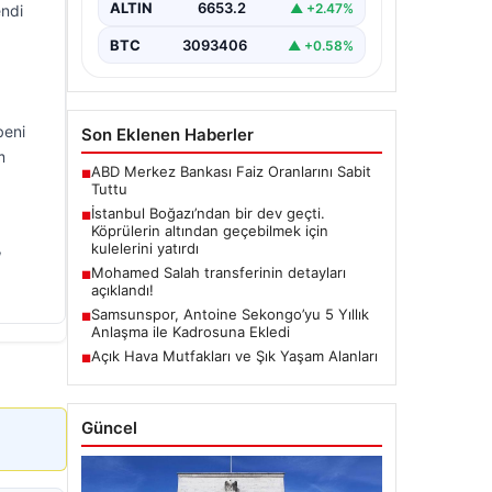
ALTIN
6653.2
▲ +2.47%
endi
BTC
3093406
▲ +0.58%
beni
Son Eklenen Haberler
m
ABD Merkez Bankası Faiz Oranlarını Sabit
■
Tuttu
İstanbul Boğazı’ndan bir dev geçti.
■
Köprülerin altından geçebilmek için
,
kulelerini yatırdı
Mohamed Salah transferinin detayları
■
açıklandı!
Samsunspor, Antoine Sekongo’yu 5 Yıllık
■
Anlaşma ile Kadrosuna Ekledi
Açık Hava Mutfakları ve Şık Yaşam Alanları
■
Güncel