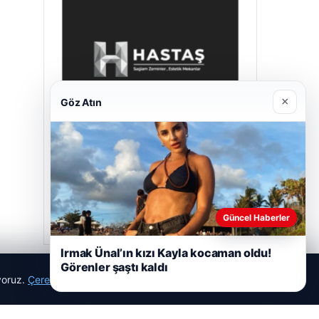
×
Göz Atın
Prenses Night Club
29/04/2026
Güncel Haberler
Irmak Ünal’ın kızı Kayla kocaman oldu!
Görenler şaştı kaldı
ıyoruz.
Çerez Politikamız
Reddet
Kabul Et