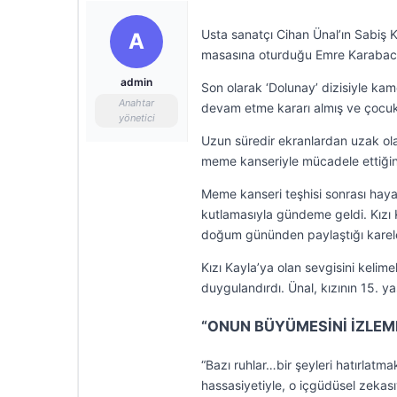
Usta sanatçı Cihan Ünal’ın Sabiş K
A
masasına oturduğu Emre Karabacak i
admin
Son olarak ‘Dolunay’ dizisiyle ka
Anahtar
devam etme kararı almış ve çocuklar
yönetici
Uzun süredir ekranlardan uzak ola
meme kanseriyle mücadele ettiğini
Meme kanseri teşhisi sonrası haya
kutlamasıyla gündeme geldi. Kızı K
doğum gününden paylaştığı karele
Kızı Kayla’ya olan sevgisini kelim
duygulandırdı. Ünal, kızının 15. y
“ONUN BÜYÜMESİNİ İZLEM
“Bazı ruhlar…bir şeyleri hatırlatma
hassasiyetiyle, o içgüdüsel zekası