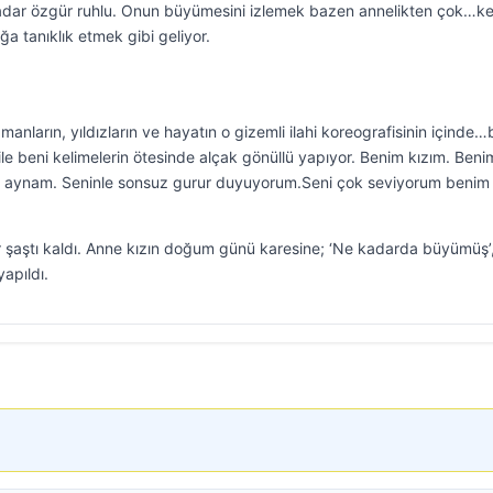
adar özgür ruhlu. Onun büyümesini izlemek bazen annelikten çok…k
ğa tanıklık etmek gibi geliyor.
ların, yıldızların ve hayatın o gizemli ilahi koreografisinin içinde…
le beni kelimelerin ötesinde alçak gönüllü yapıyor. Benim kızım. Beni
 aynam. Seninle sonsuz gurur duyuyorum.Seni çok seviyorum benim
ler şaştı kaldı. Anne kızın doğum günü karesine; ‘Ne kadarda büyümüş’
apıldı.