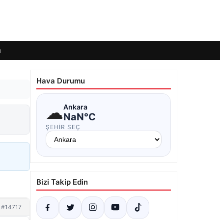
ı
Hava Durumu
☁
Ankara
NaN°C
ŞEHIR SEÇ
Bizi Takip Edin
#14717