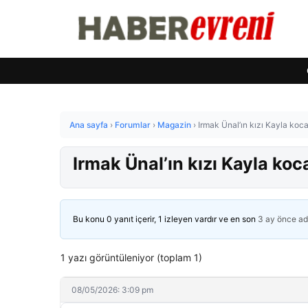
Ana sayfa
›
Forumlar
›
Magazin
›
Irmak Ünal’ın kızı Kayla koca
Irmak Ünal’ın kızı Kayla koc
Bu konu 0 yanıt içerir, 1 izleyen vardır ve en son
3 ay önce
ad
1 yazı görüntüleniyor (toplam 1)
08/05/2026: 3:09 pm