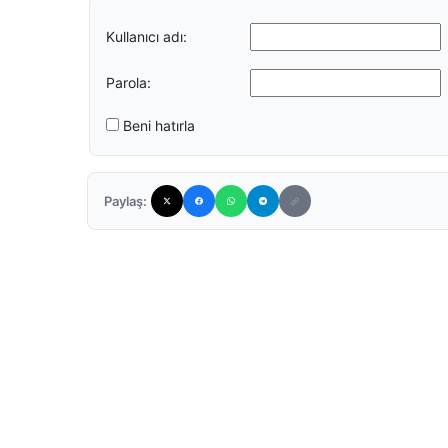
Kullanıcı adı:
Parola:
Beni hatırla
Paylaş: