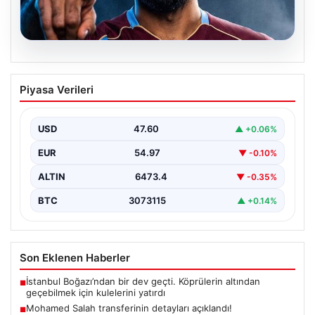
05.08.2026
Mohamed Salah transferinin detayları
Piyasa Verileri
açıklandı!
USD
47.60
▲ +0.06%
EUR
54.97
▼ -0.10%
ALTIN
6473.4
▼ -0.35%
BTC
3073115
▲ +0.14%
Son Eklenen Haberler
İstanbul Boğazı’ndan bir dev geçti. Köprülerin altından
■
geçebilmek için kulelerini yatırdı
Mohamed Salah transferinin detayları açıklandı!
■