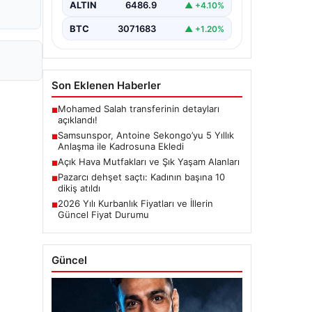
ALTIN
6486.9
▲ +4.10%
Dunkerque forması giyen…
BTC
3071683
▲ +1.20%
Son Eklenen Haberler
Mohamed Salah transferinin detayları
■
açıklandı!
Samsunspor, Antoine Sekongo’yu 5 Yıllık
■
Anlaşma ile Kadrosuna Ekledi
Açık Hava Mutfakları ve Şık Yaşam Alanları
■
Pazarcı dehşet saçtı: Kadının başına 10
■
dikiş atıldı
2026 Yılı Kurbanlık Fiyatları ve İllerin
■
Güncel Fiyat Durumu
Güncel