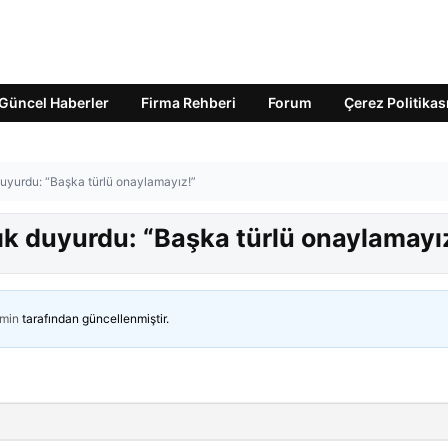
Güncel Haberler
Firma Rehberi
Forum
Çerez Politikas
 duyurdu: “Başka türlü onaylamayız!”
çık duyurdu: “Başka türlü onaylamayı
min
tarafından güncellenmiştir.