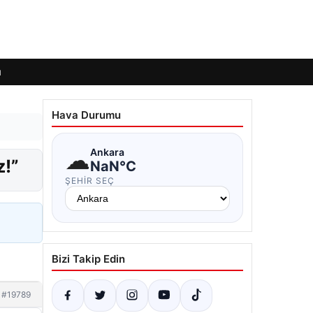
ı
Hava Durumu
☁
Ankara
z!”
NaN°C
ŞEHIR SEÇ
Bizi Takip Edin
#19789