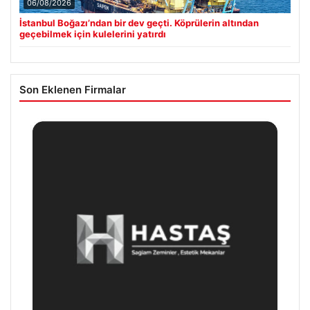
06/08/2026
İstanbul Boğazı’ndan bir dev geçti. Köprülerin altından
geçebilmek için kulelerini yatırdı
Son Eklenen Firmalar