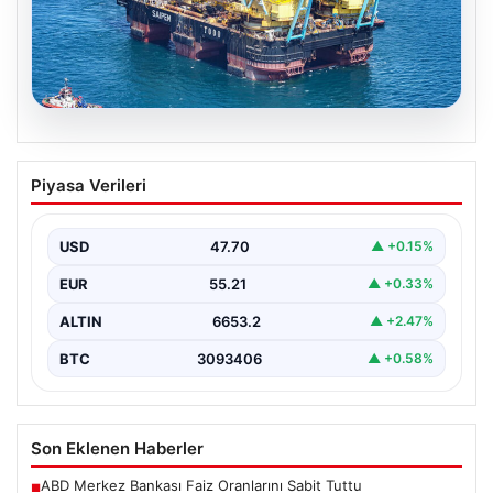
06.08.2026
İstanbul Boğazı’ndan bir dev geçti.
Piyasa Verileri
Köprülerin altından geçebilmek için
kulelerini yatırdı
USD
47.70
▲ +0.15%
EUR
55.21
▲ +0.33%
ALTIN
6653.2
▲ +2.47%
BTC
3093406
▲ +0.58%
Son Eklenen Haberler
ABD Merkez Bankası Faiz Oranlarını Sabit Tuttu
■