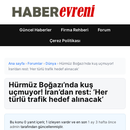
Güncel Haberler
Firma Rehberi
Forum
Çerez Politikası
Ana sayfa
›
Forumlar
›
Dünya
›
Hürmüz Boğazı’nda kuş uçmuyor!
İran’dan rest: ‘Her türlü trafik hedef alınacak’
Hürmüz Boğazı’nda kuş
uçmuyor! İran’dan rest: ‘Her
türlü trafik hedef alınacak’
Bu konu 0 yanıt içerir, 1 izleyen vardır ve en son
1 ay 3 hafta önce
admin
tarafından güncellenmiştir.