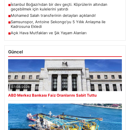
İstanbul Boğazı’ndan bir dev geçti. Köprülerin altından
■
geçebilmek için kulelerini yatırdı
Mohamed Salah transferinin detayları açıklandı!
■
Samsunspor, Antoine Sekongo’yu 5 Yıllık Anlaşma ile
■
Kadrosuna Ekledi
Açık Hava Mutfakları ve Şık Yaşam Alanları
■
Güncel
07/08/2026
ABD Merkez Bankası Faiz Oranlarını Sabit Tuttu