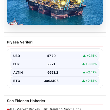
06.08.2026
İstanbul Boğazı’ndan bir dev geçti.
Piyasa Verileri
Köprülerin altından geçebilmek için
kulelerini yatırdı
USD
47.70
▲ +0.15%
EUR
55.21
▲ +0.33%
ALTIN
6653.2
▲ +2.47%
BTC
3093406
▲ +0.58%
Son Eklenen Haberler
ABD Merkez Bankası Faiz Oranlarını Sabit Tuttu
■