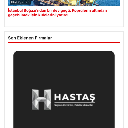
06/08/2026
İstanbul Boğazı’ndan bir dev geçti. Köprülerin altından
geçebilmek için kulelerini yatırdı
Son Eklenen Firmalar