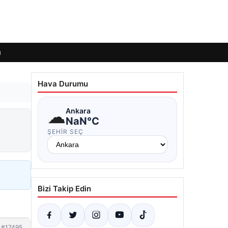
ı
Hava Durumu
☁
Ankara
NaN°C
ŞEHIR SEÇ
Bizi Takip Edin
#17495