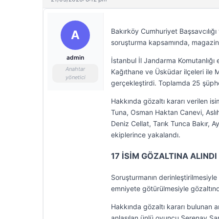
Bakırköy Cumhuriyet Başsavcılığı 
A
soruşturma kapsamında, magazin v
admin
İstanbul İl Jandarma Komutanlığı e
Anahtar
Kağıthane ve Üsküdar ilçeleri ile 
yönetici
gerçekleştirdi. Toplamda 25 şüphel
Hakkında gözaltı kararı verilen is
Tuna, Osman Haktan Canevi, Aslı
Deniz Cellat, Tarık Tunca Bakır, 
ekiplerince yakalandı.
17 İSİM GÖZALTINA ALINDI
Soruşturmanın derinleştirilmesiyle
emniyete götürülmesiyle gözaltında
Hakkında gözaltı kararı bulunan a
anlaşılan ünlü oyuncu Serenay Sa