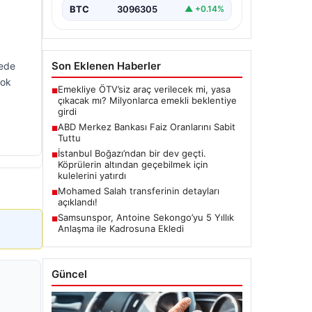
BTC
3096305
▲ +0.14%
Son Eklenen Haberler
rede
yok
Emekliye ÖTV’siz araç verilecek mi, yasa
■
çıkacak mı? Milyonlarca emekli beklentiye
girdi
ABD Merkez Bankası Faiz Oranlarını Sabit
■
Tuttu
İstanbul Boğazı’ndan bir dev geçti.
■
Köprülerin altından geçebilmek için
kulelerini yatırdı
Mohamed Salah transferinin detayları
■
açıklandı!
Samsunspor, Antoine Sekongo’yu 5 Yıllık
■
Anlaşma ile Kadrosuna Ekledi
Güncel