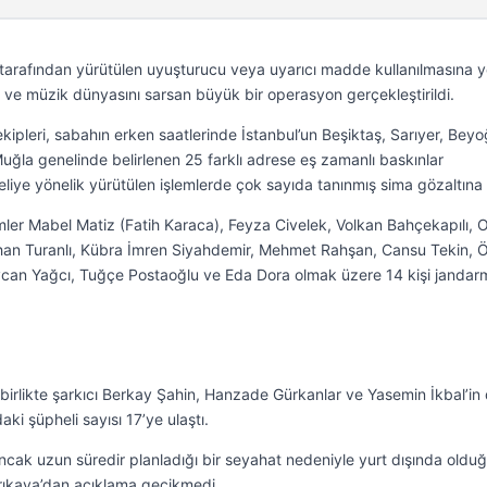
tarafından yürütülen uyuşturucu veya uyarıcı madde kullanılmasına y
e müzik dünyasını sarsan büyük bir operasyon gerçekleştirildi.
kipleri, sabahın erken saatlerinde İstanbul’un Beşiktaş, Sarıyer, Beyo
Muğla genelinde belirlenen 25 farklı adrese eş zamanlı baskınlar
iye yönelik yürütülen işlemlerde çok sayıda tanınmış sima gözaltına a
imler Mabel Matiz (Fatih Karaca), Feyza Civelek, Volkan Bahçekapılı, 
han Turanlı, Kübra İmren Siyahdemir, Mehmet Rahşan, Cansu Tekin, 
Aycan Yağcı, Tuğçe Postaoğlu ve Eda Dora olmak üzere 14 kişi jandar
 birlikte şarkıcı Berkay Şahin, Hanzade Gürkanlar ve Yasemin İkbal’in
ki şüpheli sayısı 17’ye ulaştı.
ncak uzun süredir planladığı bir seyahat nedeniyle yurt dışında oldu
rıkaya’dan açıklama gecikmedi.