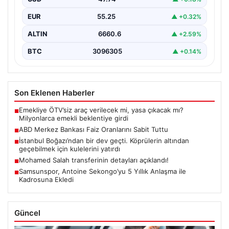
yüzde…
EUR
55.25
▲ +0.32%
ALTIN
6660.6
▲ +2.59%
BTC
3096305
▲ +0.14%
Son Eklenen Haberler
Emekliye ÖTV’siz araç verilecek mi, yasa çıkacak mı?
■
Milyonlarca emekli beklentiye girdi
ABD Merkez Bankası Faiz Oranlarını Sabit Tuttu
■
İstanbul Boğazı’ndan bir dev geçti. Köprülerin altından
■
geçebilmek için kulelerini yatırdı
Mohamed Salah transferinin detayları açıklandı!
■
Samsunspor, Antoine Sekongo’yu 5 Yıllık Anlaşma ile
■
Kadrosuna Ekledi
Güncel