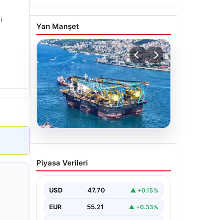
i
Yan Manşet
06.08.2026
İstanbul Boğazı’ndan bir
Piyasa Verileri
dev geçti. Köprülerin
altından geçebilmek için
kulelerini yatırdı
USD
47.70
▲ +0.15%
EUR
55.21
▲ +0.33%