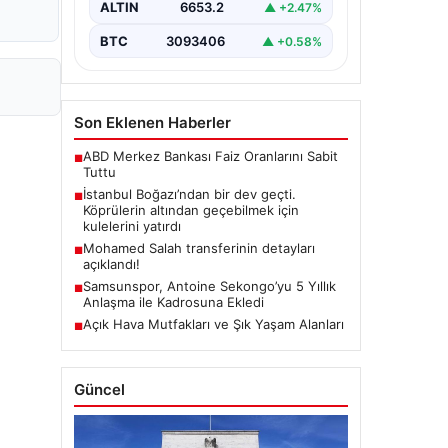
ALTIN
6653.2
▲ +2.47%
BTC
3093406
▲ +0.58%
Son Eklenen Haberler
ABD Merkez Bankası Faiz Oranlarını Sabit
■
Tuttu
İstanbul Boğazı’ndan bir dev geçti.
■
Köprülerin altından geçebilmek için
kulelerini yatırdı
Mohamed Salah transferinin detayları
■
açıklandı!
Samsunspor, Antoine Sekongo’yu 5 Yıllık
■
Anlaşma ile Kadrosuna Ekledi
Açık Hava Mutfakları ve Şık Yaşam Alanları
■
Güncel