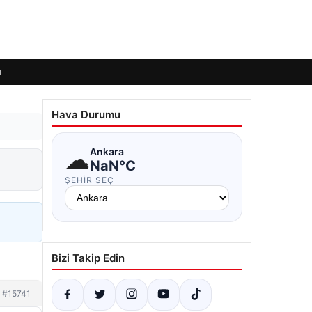
ı
Hava Durumu
☁
Ankara
NaN°C
ŞEHIR SEÇ
Bizi Takip Edin
#15741