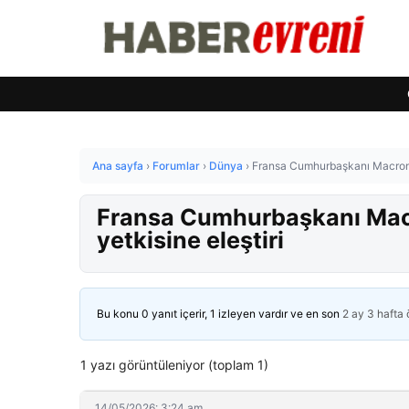
Ana sayfa
›
Forumlar
›
Dünya
›
Fransa Cumhurbaşkanı Macron’d
Fransa Cumhurbaşkanı Macr
yetkisine eleştiri
Bu konu 0 yanıt içerir, 1 izleyen vardır ve en son
2 ay 3 hafta
1 yazı görüntüleniyor (toplam 1)
14/05/2026: 3:24 am