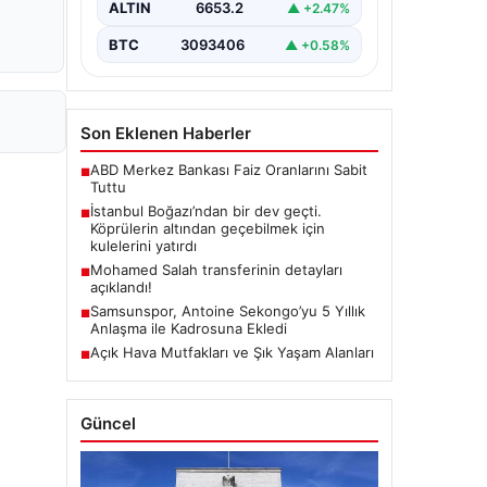
ALTIN
6653.2
▲ +2.47%
BTC
3093406
▲ +0.58%
Son Eklenen Haberler
ABD Merkez Bankası Faiz Oranlarını Sabit
■
Tuttu
İstanbul Boğazı’ndan bir dev geçti.
■
Köprülerin altından geçebilmek için
kulelerini yatırdı
Mohamed Salah transferinin detayları
■
açıklandı!
Samsunspor, Antoine Sekongo’yu 5 Yıllık
■
Anlaşma ile Kadrosuna Ekledi
Açık Hava Mutfakları ve Şık Yaşam Alanları
■
Güncel