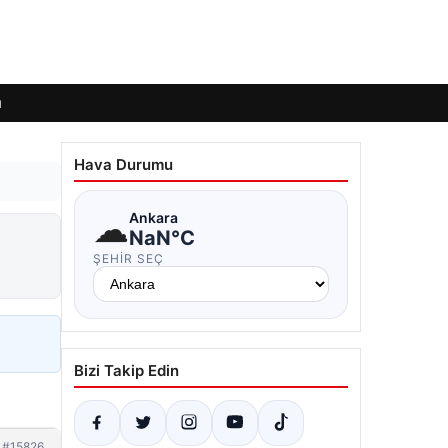
ı
Hava Durumu
☁
Ankara
NaN°C
ŞEHIR SEÇ
Bizi Takip Edin
#15826