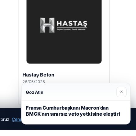
Hastaş Beton
26/05/2026
×
Göz Atın
Fransa Cumhurbaşkanı Macron’dan
BMGK’nın sınırsız veto yetkisine eleştiri
ıyoruz.
Çerez Politikamız
Reddet
Kabul Et