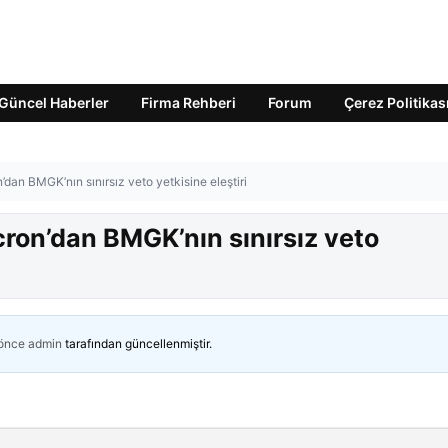
Güncel Haberler
Firma Rehberi
Forum
Çerez Politikas
an BMGK’nın sınırsız veto yetkisine eleştiri
on’dan BMGK’nın sınırsız veto
 önce
admin
tarafından güncellenmiştir.