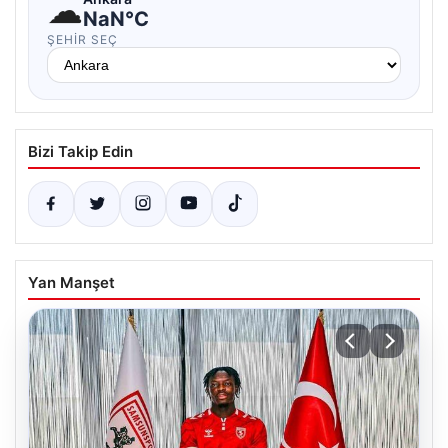
☁
NaN°C
ŞEHIR SEÇ
Bizi Takip Edin
Yan Manşet