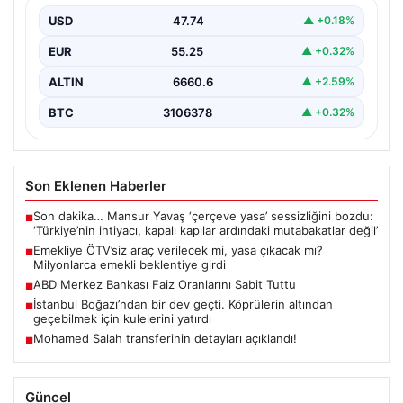
USD
47.74
▲ +0.18%
EUR
55.25
▲ +0.32%
ALTIN
6660.6
▲ +2.59%
BTC
3106378
▲ +0.32%
Son Eklenen Haberler
Son dakika… Mansur Yavaş ‘çerçeve yasa’ sessizliğini bozdu:
■
‘Türkiye’nin ihtiyacı, kapalı kapılar ardındaki mutabakatlar değil’
Emekliye ÖTV’siz araç verilecek mi, yasa çıkacak mı?
■
Milyonlarca emekli beklentiye girdi
ABD Merkez Bankası Faiz Oranlarını Sabit Tuttu
■
İstanbul Boğazı’ndan bir dev geçti. Köprülerin altından
■
geçebilmek için kulelerini yatırdı
Mohamed Salah transferinin detayları açıklandı!
■
Güncel