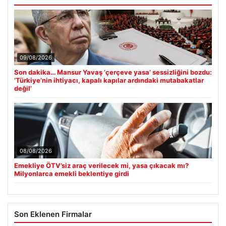
09/08/2026
Son dakika… Mansur Yavaş ‘çerçeve yasa’ sessizliğini bozdu:
‘Türkiye’nin ihtiyacı, kapalı kapılar ardındaki mutabakatlar
değil’
08/08/2026
Emekliye ÖTV’siz araç verilecek mi, yasa çıkacak mı?
Milyonlarca emekli beklentiye girdi
Son Eklenen Firmalar