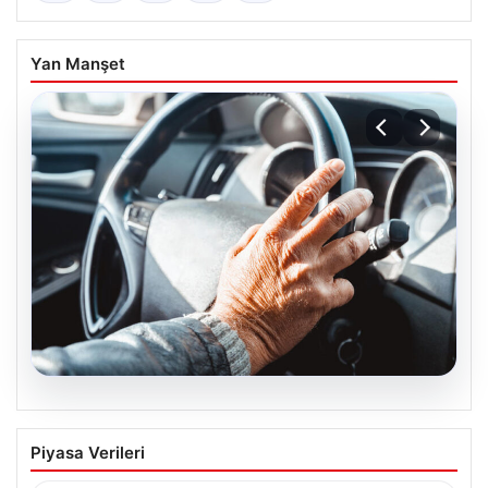
Yan Manşet
08.08.2026
Emekliye ÖTV’siz araç verilecek mi,
Piyasa Verileri
yasa çıkacak mı? Milyonlarca emekli
beklentiye girdi