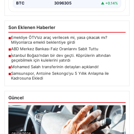
BTC
3096305
▲ +0.14%
Son Eklenen Haberler
Emekliye ÖTV’siz araç verilecek mi, yasa çıkacak mı?
■
Milyonlarca emekli beklentiye girdi
ABD Merkez Bankası Faiz Oranlarını Sabit Tuttu
■
İstanbul Boğazı’ndan bir dev geçti. Köprülerin altından
■
geçebilmek için kulelerini yatırdı
Mohamed Salah transferinin detayları açıklandı!
■
Samsunspor, Antoine Sekongo’yu 5 Yıllık Anlaşma ile
■
Kadrosuna Ekledi
Güncel
08/08/2026