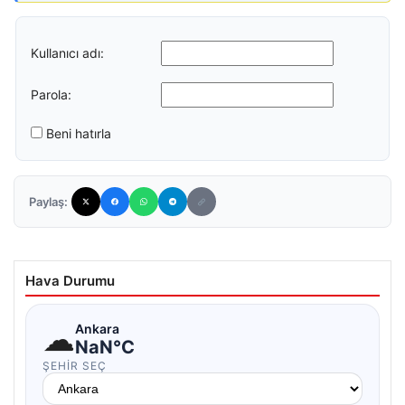
Kullanıcı adı:
Parola:
Beni hatırla
Paylaş:
Hava Durumu
☁
Ankara
NaN°C
ŞEHIR SEÇ