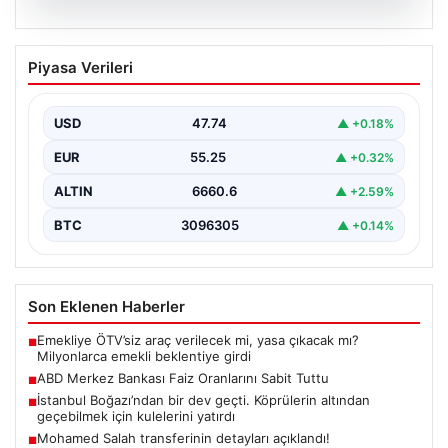
07.08.2026
ABD Merkez Bankası Faiz Oranlarını
Piyasa Verileri
Sabit Tuttu
ABD Merkez Bankası (Fed), mevcut ekonomik koşullarla
uyumlu olarak politika faiz oranını değiştirmeyerek
USD
47.74
▲ +0.18%
yüzde…
EUR
55.25
▲ +0.32%
ALTIN
6660.6
▲ +2.59%
BTC
3096305
▲ +0.14%
Son Eklenen Haberler
Emekliye ÖTV’siz araç verilecek mi, yasa çıkacak mı?
■
Milyonlarca emekli beklentiye girdi
ABD Merkez Bankası Faiz Oranlarını Sabit Tuttu
■
İstanbul Boğazı’ndan bir dev geçti. Köprülerin altından
■
geçebilmek için kulelerini yatırdı
Mohamed Salah transferinin detayları açıklandı!
■