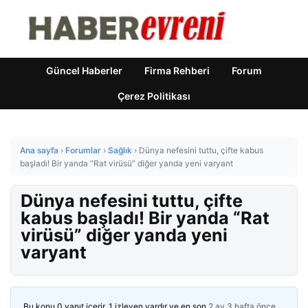
Güncel Haberler
Firma Rehberi
Forum
Çerez Politikası
Ana sayfa
›
Forumlar
›
Sağlık
›
Dünya nefesini tuttu, çifte kabus
başladı! Bir yanda “Rat virüsü” diğer yanda yeni varyant
Dünya nefesini tuttu, çifte
kabus başladı! Bir yanda “Rat
virüsü” diğer yanda yeni
varyant
Bu konu 0 yanıt içerir, 1 izleyen vardır ve en son
2 ay 3 hafta önce