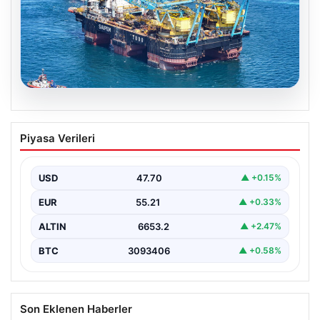
06.08.2026
İstanbul Boğazı’ndan bir dev geçti.
Piyasa Verileri
Köprülerin altından geçebilmek için
kulelerini yatırdı
USD
47.70
▲ +0.15%
EUR
55.21
▲ +0.33%
ALTIN
6653.2
▲ +2.47%
BTC
3093406
▲ +0.58%
Son Eklenen Haberler