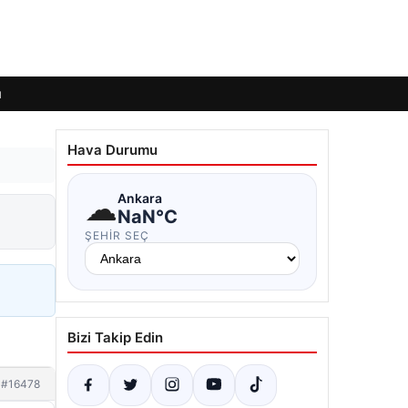
ı
Hava Durumu
☁
Ankara
NaN°C
ŞEHIR SEÇ
Bizi Takip Edin
#16478