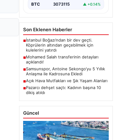
BTC
3073115
▲ +0.14%
Son Eklenen Haberler
İstanbul Boğazı’ndan bir dev geçti.
■
Köprülerin altından geçebilmek için
kulelerini yatırdı
Mohamed Salah transferinin detayları
■
açıklandı!
Samsunspor, Antoine Sekongo’yu 5 Yıllık
■
Anlaşma ile Kadrosuna Ekledi
Açık Hava Mutfakları ve Şık Yaşam Alanları
■
Pazarcı dehşet saçtı: Kadının başına 10
■
dikiş atıldı
Güncel