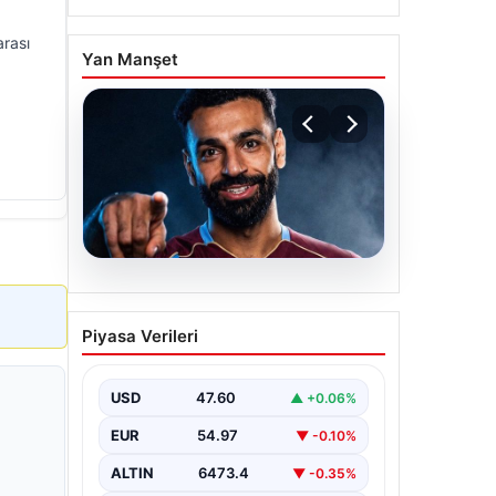
arası
Yan Manşet
05.08.2026
Mohamed Salah
Piyasa Verileri
transferinin detayları
açıklandı!
USD
47.60
▲ +0.06%
EUR
54.97
▼ -0.10%
ALTIN
6473.4
▼ -0.35%