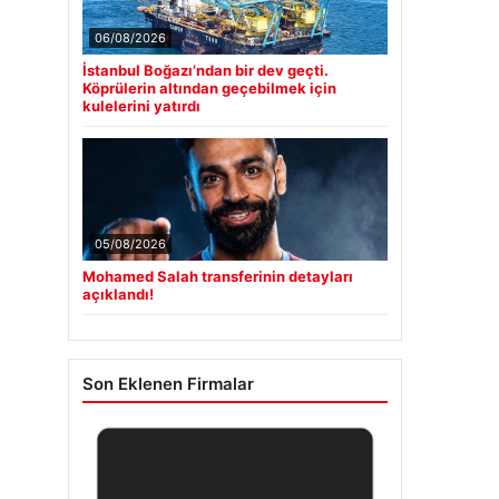
06/08/2026
İstanbul Boğazı’ndan bir dev geçti.
Köprülerin altından geçebilmek için
kulelerini yatırdı
05/08/2026
Mohamed Salah transferinin detayları
açıklandı!
Son Eklenen Firmalar