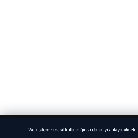
© 2026 Haber Evreni
Web sitemizi nasıl kullandığınızı daha iyi anlayabilmek,
io