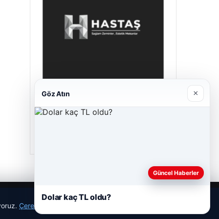
×
Göz Atın
Prenses Night Club
29/04/2026
Güncel Haberler
Dolar kaç TL oldu?
ıyoruz.
Çerez Politikamız
Reddet
Kabul Et