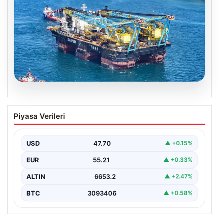
06.08.2026
İstanbul Boğazı’ndan bir dev geçti.
Piyasa Verileri
Köprülerin altından geçebilmek için
kulelerini yatırdı
USD
47.70
▲ +0.15%
EUR
55.21
▲ +0.33%
ALTIN
6653.2
▲ +2.47%
BTC
3093406
▲ +0.58%