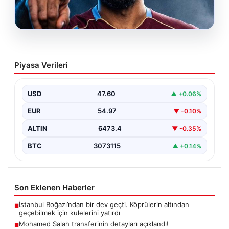
05.08.2026
Mohamed Salah transferinin detayları
Piyasa Verileri
açıklandı!
USD
47.60
▲ +0.06%
EUR
54.97
▼ -0.10%
ALTIN
6473.4
▼ -0.35%
BTC
3073115
▲ +0.14%
Son Eklenen Haberler
İstanbul Boğazı’ndan bir dev geçti. Köprülerin altından
■
geçebilmek için kulelerini yatırdı
Mohamed Salah transferinin detayları açıklandı!
■