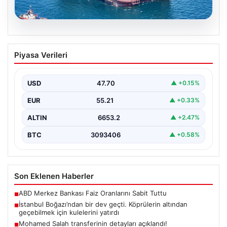
06.08.2026
İstanbul Boğazı’ndan bir dev geçti.
Piyasa Verileri
Köprülerin altından geçebilmek için
kulelerini yatırdı
USD
47.70
▲ +0.15%
EUR
55.21
▲ +0.33%
ALTIN
6653.2
▲ +2.47%
BTC
3093406
▲ +0.58%
Son Eklenen Haberler
ABD Merkez Bankası Faiz Oranlarını Sabit Tuttu
■
İstanbul Boğazı’ndan bir dev geçti. Köprülerin altından
■
geçebilmek için kulelerini yatırdı
Mohamed Salah transferinin detayları açıklandı!
■