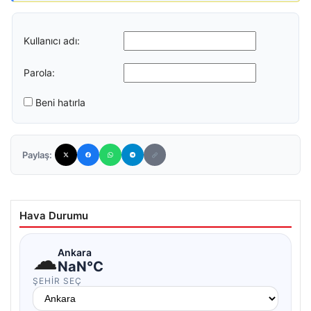
Kullanıcı adı:
Parola:
Beni hatırla
Paylaş:
Hava Durumu
☁
Ankara
NaN°C
ŞEHIR SEÇ