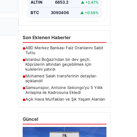
ALTIN
6653.2
▲ +2.47%
BTC
3093406
▲ +0.58%
Son Eklenen Haberler
ABD Merkez Bankası Faiz Oranlarını Sabit
■
Tuttu
İstanbul Boğazı’ndan bir dev geçti.
■
Köprülerin altından geçebilmek için
kulelerini yatırdı
Mohamed Salah transferinin detayları
■
açıklandı!
Samsunspor, Antoine Sekongo’yu 5 Yıllık
■
Anlaşma ile Kadrosuna Ekledi
Açık Hava Mutfakları ve Şık Yaşam Alanları
■
Güncel