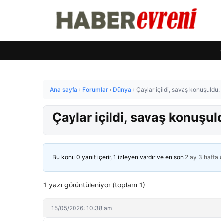
Ana sayfa
›
Forumlar
›
Dünya
›
Çaylar içildi, savaş konuşuldu:
Çaylar içildi, savaş konuşul
Bu konu 0 yanıt içerir, 1 izleyen vardır ve en son
2 ay 3 hafta
1 yazı görüntüleniyor (toplam 1)
15/05/2026: 10:38 am