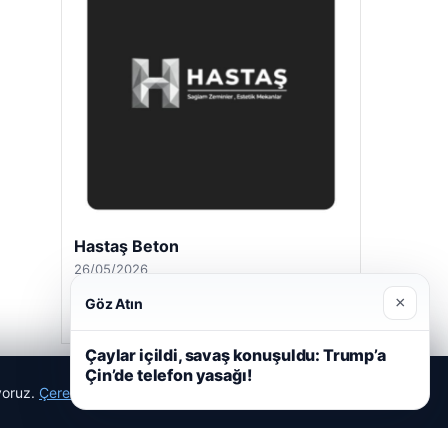
Hastaş Beton
26/05/2026
×
Göz Atın
Çaylar içildi, savaş konuşuldu: Trump’a
Çin’de telefon yasağı!
ıyoruz.
Çerez Politikamız
Reddet
Kabul Et