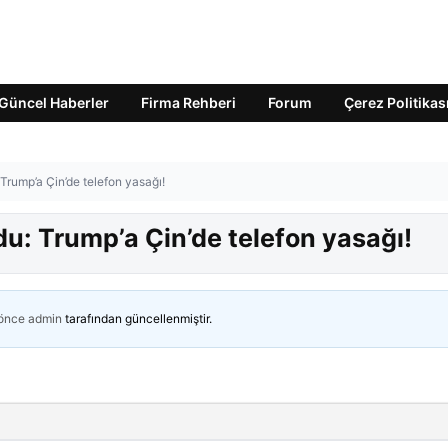
Güncel Haberler
Firma Rehberi
Forum
Çerez Politikas
 Trump’a Çin’de telefon yasağı!
du: Trump’a Çin’de telefon yasağı!
 önce
admin
tarafından güncellenmiştir.