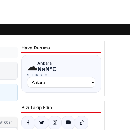
ı
Hava Durumu
☁
Ankara
NaN°C
ŞEHIR SEÇ
Bizi Takip Edin
#16094