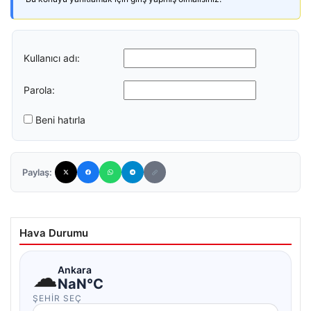
Kullanıcı adı:
Parola:
Beni hatırla
Paylaş:
Hava Durumu
☁
Ankara
NaN°C
ŞEHIR SEÇ