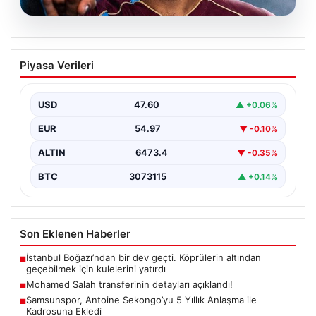
05.08.2026
Mohamed Salah transferinin detayları
Piyasa Verileri
açıklandı!
USD
47.60
▲ +0.06%
EUR
54.97
▼ -0.10%
ALTIN
6473.4
▼ -0.35%
BTC
3073115
▲ +0.14%
Son Eklenen Haberler
İstanbul Boğazı’ndan bir dev geçti. Köprülerin altından
■
geçebilmek için kulelerini yatırdı
Mohamed Salah transferinin detayları açıklandı!
■
Samsunspor, Antoine Sekongo’yu 5 Yıllık Anlaşma ile
■
Kadrosuna Ekledi