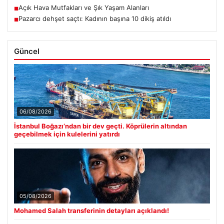
Açık Hava Mutfakları ve Şık Yaşam Alanları
■
Pazarcı dehşet saçtı: Kadının başına 10 dikiş atıldı
■
Güncel
06/08/2026
İstanbul Boğazı’ndan bir dev geçti. Köprülerin altından
geçebilmek için kulelerini yatırdı
05/08/2026
Mohamed Salah transferinin detayları açıklandı!