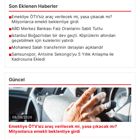
Son Eklenen Haberler
Emekliye ÖTV’siz araç verilecek mi, yasa çıkacak mı?
■
Milyonlarca emekli beklentiye girdi
ABD Merkez Bankası Faiz Oranlarını Sabit Tuttu
■
İstanbul Boğazı’ndan bir dev geçti. Köprülerin altından
■
geçebilmek için kulelerini yatırdı
Mohamed Salah transferinin detayları açıklandı!
■
Samsunspor, Antoine Sekongo’yu 5 Yıllık Anlaşma ile
■
Kadrosuna Ekledi
Güncel
08/08/2026
Emekliye ÖTV’siz araç verilecek mi, yasa çıkacak mı?
Milyonlarca emekli beklentiye girdi