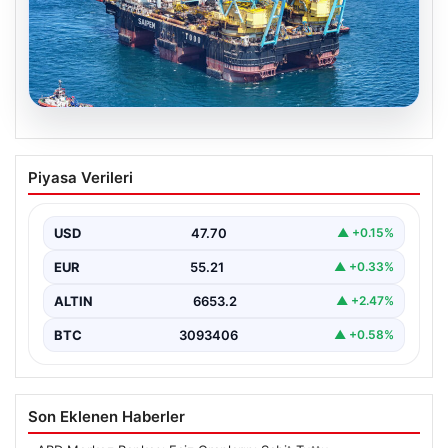
06.08.2026
İstanbul Boğazı’ndan bir dev geçti.
Piyasa Verileri
Köprülerin altından geçebilmek için
kulelerini yatırdı
USD
47.70
▲ +0.15%
EUR
55.21
▲ +0.33%
ALTIN
6653.2
▲ +2.47%
BTC
3093406
▲ +0.58%
Son Eklenen Haberler