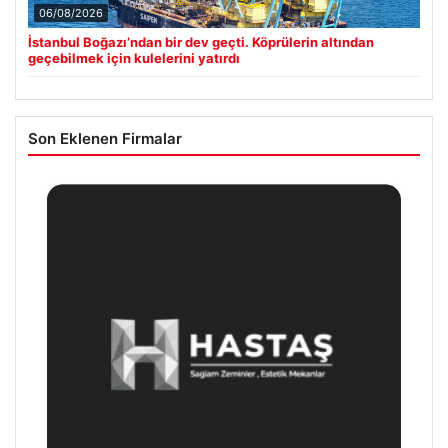
06/08/2026
İstanbul Boğazı’ndan bir dev geçti. Köprülerin altından
geçebilmek için kulelerini yatırdı
Son Eklenen Firmalar