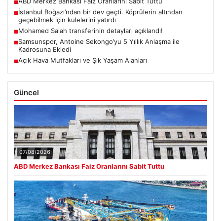
ABD Merkez Bankası Faiz Oranlarını Sabit Tuttu
■
İstanbul Boğazı’ndan bir dev geçti. Köprülerin altından
■
geçebilmek için kulelerini yatırdı
Mohamed Salah transferinin detayları açıklandı!
■
Samsunspor, Antoine Sekongo’yu 5 Yıllık Anlaşma ile
■
Kadrosuna Ekledi
Açık Hava Mutfakları ve Şık Yaşam Alanları
■
Güncel
07/08/2026
ABD Merkez Bankası Faiz Oranlarını Sabit Tuttu