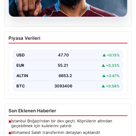
05.08.2026
Mohamed Salah transferinin detayları
Piyasa Verileri
açıklandı!
USD
47.70
▲ +0.15%
EUR
55.21
▲ +0.33%
ALTIN
6653.2
▲ +2.47%
BTC
3093406
▲ +0.58%
Son Eklenen Haberler
İstanbul Boğazı’ndan bir dev geçti. Köprülerin altından
■
geçebilmek için kulelerini yatırdı
Mohamed Salah transferinin detayları açıklandı!
■