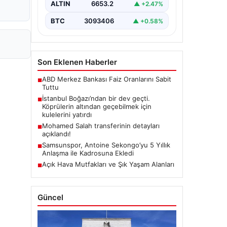
ALTIN
6653.2
▲ +2.47%
BTC
3093406
▲ +0.58%
Son Eklenen Haberler
ABD Merkez Bankası Faiz Oranlarını Sabit
■
Tuttu
İstanbul Boğazı’ndan bir dev geçti.
■
Köprülerin altından geçebilmek için
kulelerini yatırdı
Mohamed Salah transferinin detayları
■
açıklandı!
Samsunspor, Antoine Sekongo’yu 5 Yıllık
■
Anlaşma ile Kadrosuna Ekledi
Açık Hava Mutfakları ve Şık Yaşam Alanları
■
Güncel