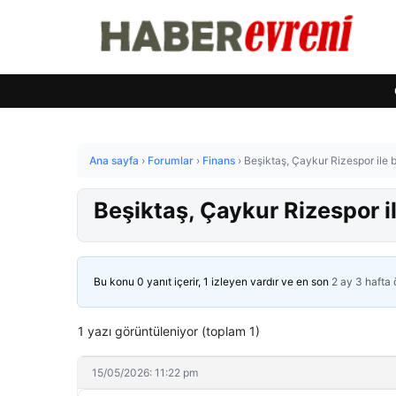
Ana sayfa
›
Forumlar
›
Finans
›
Beşiktaş, Çaykur Rizespor ile b
Beşiktaş, Çaykur Rizespor il
Bu konu 0 yanıt içerir, 1 izleyen vardır ve en son
2 ay 3 hafta
1 yazı görüntüleniyor (toplam 1)
15/05/2026: 11:22 pm