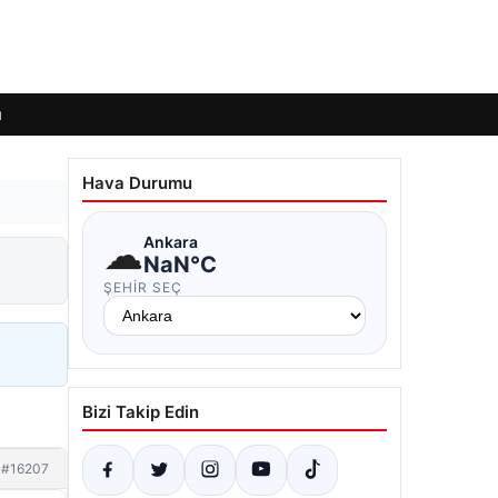
ı
Hava Durumu
☁
Ankara
NaN°C
ŞEHIR SEÇ
Bizi Takip Edin
#16207