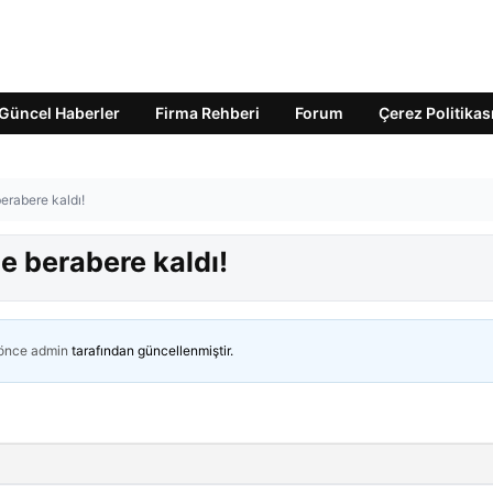
Güncel Haberler
Firma Rehberi
Forum
Çerez Politikas
erabere kaldı!
e berabere kaldı!
 önce
admin
tarafından güncellenmiştir.