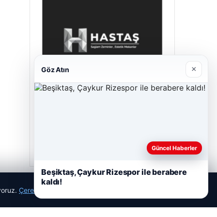
×
Göz Atın
Prenses Night Club
29/04/2026
Güncel Haberler
Beşiktaş, Çaykur Rizespor ile berabere
kaldı!
ıyoruz.
Çerez Politikamız
Reddet
Kabul Et