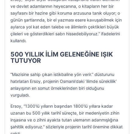
ve devlet adamlarının heyecanına, o kitapların her bir
sayfasını bir hazine gibi koruma arzusuna tanık oluyor; o
günün şartlarında, bir el yazması esere kavuşabilmek için
aylarca yol kat eden talebe ve âlimlerin çektikleri büyük
çileleri ve gösterdikleri sabrı hissedebiliyoruz.” ifadelerini
kullandı.
500 YILLIK İLİM GELENEĞİNE IŞIK
TUTUYOR
“Mazisine sahip çıkan istikbaline yön verir.” düsturunu
hatırlatan Ersoy, projenin Osmanlı’daki ‘ilimde süreklilik’
anlayışının en somut örneklerinden biri olduğunu
vurguladı.
Ersoy, “1300’lü yılların başından 1800’lü yıllara kadar
uzanan bu 500 yıllık tarihî süreçte, bir medeniyetin zihin
inşasına ve o zihni ayakta tutan ulemanın adanmışlığına
şahitlik ediyoruz.” sözleriyle projenin tarihî önemine dikkat
çekti.