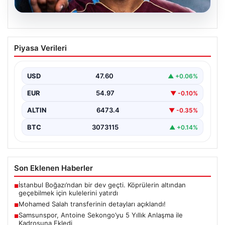
05.08.2026
Mohamed Salah transferinin detayları
Piyasa Verileri
açıklandı!
USD
47.60
▲ +0.06%
EUR
54.97
▼ -0.10%
ALTIN
6473.4
▼ -0.35%
BTC
3073115
▲ +0.14%
Son Eklenen Haberler
İstanbul Boğazı’ndan bir dev geçti. Köprülerin altından
■
geçebilmek için kulelerini yatırdı
Mohamed Salah transferinin detayları açıklandı!
■
Samsunspor, Antoine Sekongo’yu 5 Yıllık Anlaşma ile
■
Kadrosuna Ekledi