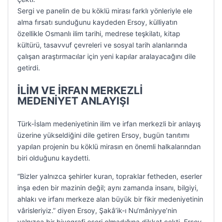
Sergi ve panelin de bu köklü mirası farklı yönleriyle ele
alma fırsatı sunduğunu kaydeden Ersoy, külliyatın
özellikle Osmanlı ilim tarihi, medrese teşkilatı, kitap
kültürü, tasavvuf çevreleri ve sosyal tarih alanlarında
çalışan araştırmacılar için yeni kapılar aralayacağını dile
getirdi.
İLİM VE İRFAN MERKEZLİ
MEDENİYET ANLAYIŞI
Türk-İslam medeniyetinin ilim ve irfan merkezli bir anlayış
üzerine yükseldiğini dile getiren Ersoy, bugün tanıtımı
yapılan projenin bu köklü mirasın en önemli halkalarından
biri olduğunu kaydetti.
“Bizler yalnızca şehirler kuran, topraklar fetheden, eserler
inşa eden bir mazinin değil; aynı zamanda insanı, bilgiyi,
ahlakı ve irfanı merkeze alan büyük bir fikir medeniyetinin
vârisleriyiz.” diyen Ersoy, Şakâ’ik-ı Nu‘mâniyye’nin
yalnızca bir biyografi eseri olmadığına dikkat çekti. Ersoy,