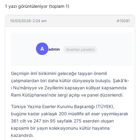
1 yazı görüntüleniyor (toplam 1)
10/05/2026: 2:24 am
#15081
A
admin
Anahtar yönetici
Geçmişin ilmî birikimini geleceğe taşıyan önemli
çalışmalardan biri daha kültür dünyasıyla buluştu. Şakâ’ik-
ı Nu‘mâniyye ve Zeyillerini kapsayan külliyat kapsamında
Rami Kütüphanesi’nde sergi açılışı ve panel düzenlendi.
Türkiye Yazma Eserler Kurumu Başkanlığı (TÜYEK),
bugüne kadar yaklaşık 200 müellife ait eser yayımlayarak
361 cilt ve 247 bin 95 sayfalık 275 eserden oluşan
kapsamlı bir yayın koleksiyonunu kültür hayatına
kazandırdı.