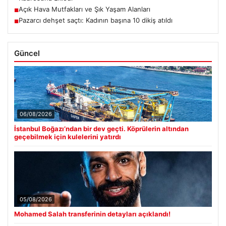
Açık Hava Mutfakları ve Şık Yaşam Alanları
■
Pazarcı dehşet saçtı: Kadının başına 10 dikiş atıldı
■
Güncel
06/08/2026
İstanbul Boğazı’ndan bir dev geçti. Köprülerin altından
geçebilmek için kulelerini yatırdı
05/08/2026
Mohamed Salah transferinin detayları açıklandı!