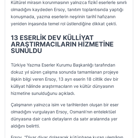
Kültürel mirasın korunmasının yalnızca fizikî eserlerle sınırlı
olmadığını kaydeden Ersoy, tanıtım toplantısında yaptığı
konuşmada, yazma eserlerin neşrinin tarihî hafızanın
yeniden inşasında temel rol üstlendiğine dikkat çekti.
13 ESERLİK DEV KÜLLİYAT
ARAŞTIRMACILARIN HİZMETİNE
SUNULDU
Türkiye Yazma Eserler Kurumu Başkanlığı tarafından
dokuz yıl süren çalışma sonunda tamamlanan projeye
ilişkin bilgi veren Ersoy, 13 ayrı eserin 18 ciltlik dev bir
külliyat hâlinde araştırmacıların ve kültür dünyasının
hizmetine sunulduğunu açıkladı.
Çalışmanın yalnızca isim ve tarihlerden oluşan bir eser
olmadığını vurgulayan Ersoy, Osmanlı’nın entelektüel
dünyasına dair canlı detayların da satır aralarında yer
aldığını belirtti.
Ersoy, “Diyar diyar dolaşarak kütüphane kuran ulemânın