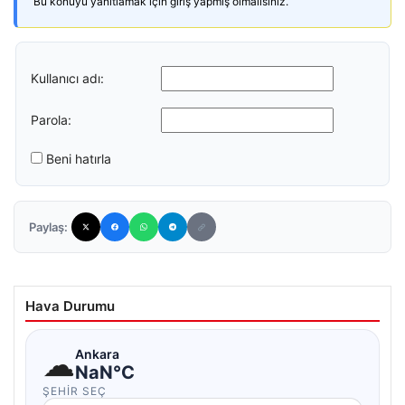
Bu konuyu yanıtlamak için giriş yapmış olmalısınız.
Kullanıcı adı:
Parola:
Beni hatırla
Paylaş:
Hava Durumu
☁
Ankara
NaN°C
ŞEHIR SEÇ