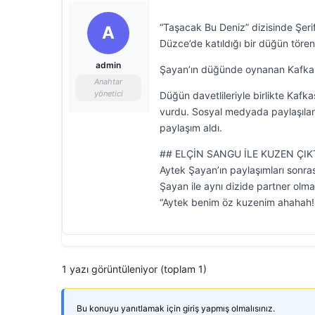
“Taşacak Bu Deniz” dizisinde Şer
A
Düzce’de katıldığı bir düğün tören
admin
Şayan’ın düğünde oynanan Kafkas d
Anahtar
yönetici
Düğün davetlileriyle birlikte Kaf
vurdu. Sosyal medyada paylaşılan
paylaşım aldı.
## ELÇİN SANGU İLE KUZEN ÇIK
Aytek Şayan’ın paylaşımları sonr
Şayan ile aynı dizide partner olm
“Aytek benim öz kuzenim ahahah! 
1 yazı görüntüleniyor (toplam 1)
Bu konuyu yanıtlamak için giriş yapmış olmalısınız.