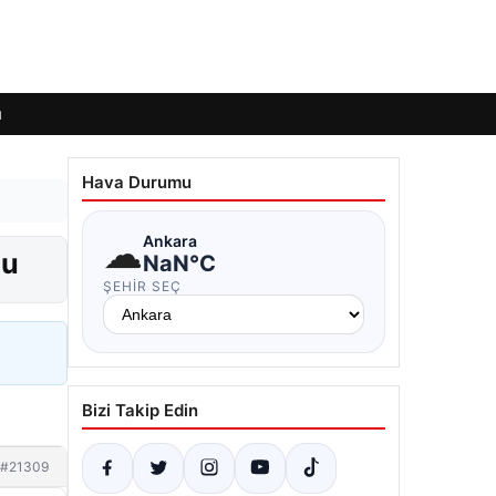
ı
Hava Durumu
☁
Ankara
du
NaN°C
ŞEHIR SEÇ
Bizi Takip Edin
#21309