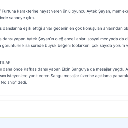
if Furtuna karakterine hayat veren ünlü oyuncu Aytek Şayan, memleke
inde sahneye çıktı.
anslarına eşlik ettiği anlar gecenin en çok konuşulan anlarından ol
kas dansı yapan Aytek Şayan’ın o eğlenceli anları sosyal medyada da
 görüntüler kısa sürede büyük beğeni toplarken, çok sayıda yorum 
TILAR
ası daha önce Kafkas dansı yapan Elçin Sangu’ya da mesajlar yağdı. 
asını isteyenlere yanıt veren Sangu mesajlar üzerine açıklama yapara
No ship” dedi.