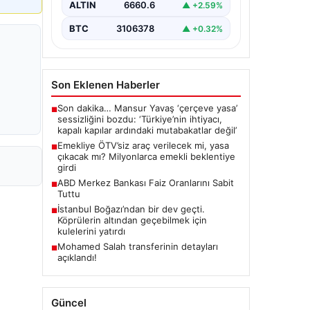
ALTIN
6660.6
▲ +2.59%
BTC
3106378
▲ +0.32%
Son Eklenen Haberler
Son dakika… Mansur Yavaş ‘çerçeve yasa’
■
sessizliğini bozdu: ‘Türkiye’nin ihtiyacı,
kapalı kapılar ardındaki mutabakatlar değil’
Emekliye ÖTV’siz araç verilecek mi, yasa
■
çıkacak mı? Milyonlarca emekli beklentiye
girdi
ABD Merkez Bankası Faiz Oranlarını Sabit
■
Tuttu
İstanbul Boğazı’ndan bir dev geçti.
■
Köprülerin altından geçebilmek için
kulelerini yatırdı
Mohamed Salah transferinin detayları
■
açıklandı!
Güncel