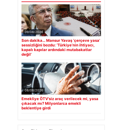
09/08/2026
Son dakika… Mansur Yavaş ‘çerçeve yasa’
sessizliğini bozdu: ‘Türkiye’nin ihtiyacı,
kapalı kapılar ardındaki mutabakatlar
değil’
08/08/2026
Emekliye ÖTV’siz araç verilecek mi, yasa
çıkacak mı? Milyonlarca emekli
beklentiye girdi