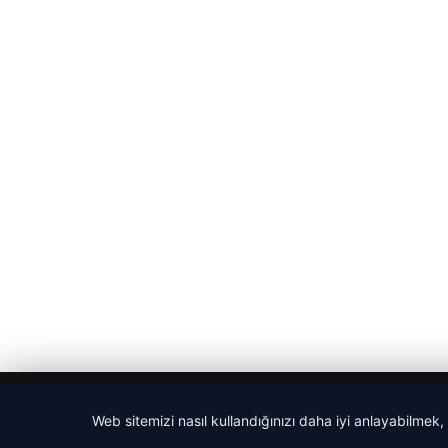
© 2026 Haber Evreni
Web sitemizi nasıl kullandığınızı daha iyi anlayabilmek,
cio