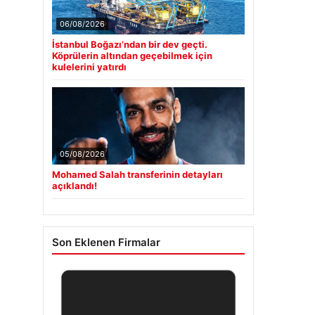
06/08/2026
İstanbul Boğazı’ndan bir dev geçti.
Köprülerin altından geçebilmek için
kulelerini yatırdı
05/08/2026
Mohamed Salah transferinin detayları
açıklandı!
Son Eklenen Firmalar