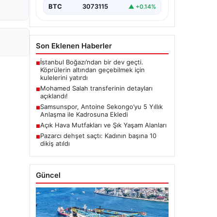
BTC
3073115
▲ +0.14%
Son Eklenen Haberler
İstanbul Boğazı’ndan bir dev geçti.
■
Köprülerin altından geçebilmek için
kulelerini yatırdı
Mohamed Salah transferinin detayları
■
açıklandı!
Samsunspor, Antoine Sekongo’yu 5 Yıllık
■
Anlaşma ile Kadrosuna Ekledi
Açık Hava Mutfakları ve Şık Yaşam Alanları
■
Pazarcı dehşet saçtı: Kadının başına 10
■
dikiş atıldı
Güncel