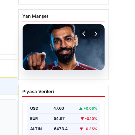
Yan Manşet
05.08.2026
Mohamed Salah
Piyasa Verileri
transferinin detayları
açıklandı!
USD
47.60
▲ +0.06%
EUR
54.97
▼ -0.10%
ALTIN
6473.4
▼ -0.35%