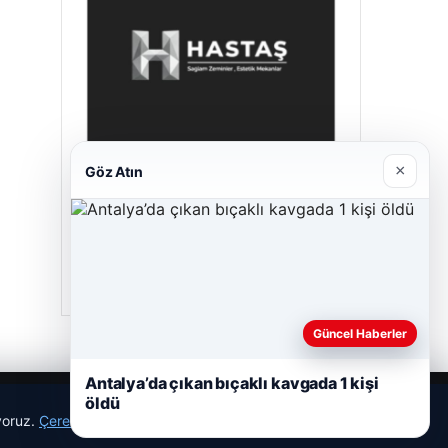
×
Göz Atın
Prenses Night Club
29/04/2026
Güncel Haberler
Antalya’da çıkan bıçaklı kavgada 1 kişi
öldü
ıyoruz.
Çerez Politikamız
Reddet
Kabul Et