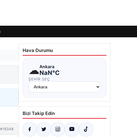
ı
Hava Durumu
☁
Ankara
NaN°C
ŞEHIR SEÇ
Bizi Takip Edin
#16348