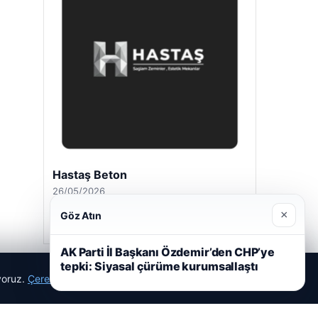
Prenses Night Club
29/04/2026
×
Göz Atın
AK Parti İl Başkanı Özdemir’den CHP’ye
tepki: Siyasal çürüme kurumsallaştı
ıyoruz.
Çerez Politikamız
Reddet
Kabul Et