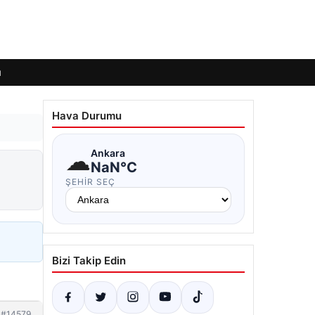
ı
Hava Durumu
☁
Ankara
NaN°C
ŞEHIR SEÇ
Bizi Takip Edin
#14579