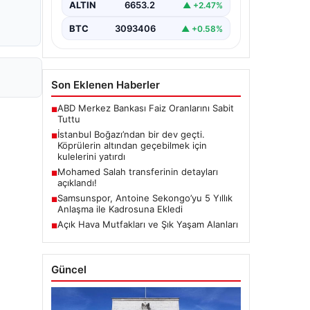
ALTIN
6653.2
▲ +2.47%
BTC
3093406
▲ +0.58%
Son Eklenen Haberler
ABD Merkez Bankası Faiz Oranlarını Sabit
■
Tuttu
İstanbul Boğazı’ndan bir dev geçti.
■
Köprülerin altından geçebilmek için
kulelerini yatırdı
Mohamed Salah transferinin detayları
■
açıklandı!
Samsunspor, Antoine Sekongo’yu 5 Yıllık
■
Anlaşma ile Kadrosuna Ekledi
Açık Hava Mutfakları ve Şık Yaşam Alanları
■
Güncel