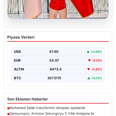
05.08.2026
Samsunspor, Antoine Sekongo’yu 5
Piyasa Verileri
Yıllık Anlaşma ile Kadrosuna Ekledi
Samsunspor, transfer çalışmalarına hız kesmeden
devam ederek Fransa'nın önemli kulüplerinden USL
USD
47.60
▲ +0.06%
Dunkerque forması giyen…
EUR
54.97
▼ -0.10%
ALTIN
6473.4
▼ -0.35%
BTC
3073115
▲ +0.14%
Son Eklenen Haberler
Mohamed Salah transferinin detayları açıklandı!
■
Samsunspor, Antoine Sekongo’yu 5 Yıllık Anlaşma ile
■