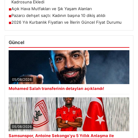
Kadrosuna Ekledi
Açık Hava Mutfakları ve Şık Yaşam Alanları
■
Pazarcı dehşet saçtı: Kadının başına 10 dikiş atıldı
■
2026 Yılı Kurbanlık Fiyatları ve İllerin Güncel Fiyat Durumu
■
Güncel
05/08/2026
Mohamed Salah transferinin detayları açıklandı!
05/08/2026
Samsunspor, Antoine Sekongo’yu 5 Yıllık Anlaşma ile