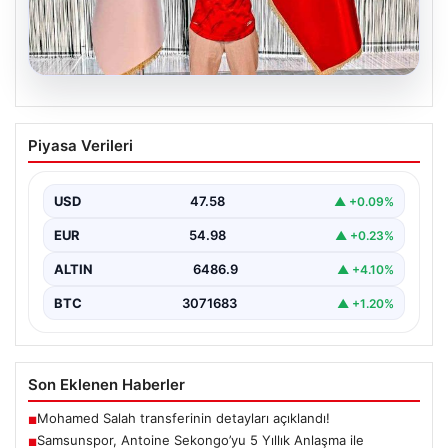
05.08.2026
Samsunspor, Antoine Sekongo’yu 5
Piyasa Verileri
Yıllık Anlaşma ile Kadrosuna Ekledi
Samsunspor, transfer çalışmalarına hız kesmeden
devam ederek Fransa'nın önemli kulüplerinden USL
USD
47.58
▲ +0.09%
Dunkerque forması giyen…
EUR
54.98
▲ +0.23%
ALTIN
6486.9
▲ +4.10%
BTC
3071683
▲ +1.20%
Son Eklenen Haberler
Mohamed Salah transferinin detayları açıklandı!
■
Samsunspor, Antoine Sekongo’yu 5 Yıllık Anlaşma ile
■