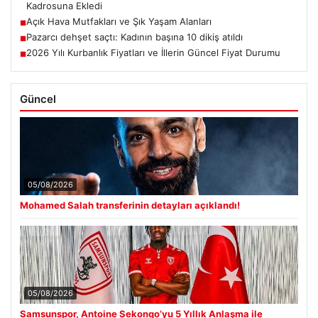
Kadrosuna Ekledi
Açık Hava Mutfakları ve Şık Yaşam Alanları
■
Pazarcı dehşet saçtı: Kadının başına 10 dikiş atıldı
■
2026 Yılı Kurbanlık Fiyatları ve İllerin Güncel Fiyat Durumu
■
Güncel
05/08/2026
Mohamed Salah transferinin detayları açıklandı!
05/08/2026
Samsunspor, Antoine Sekongo’yu 5 Yıllık Anlaşma ile