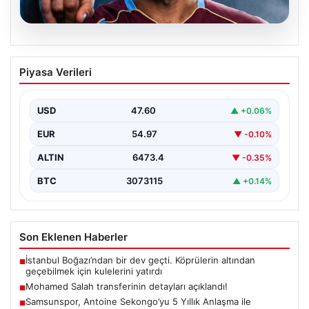
05.08.2026
Mohamed Salah transferinin detayları
Piyasa Verileri
açıklandı!
USD
47.60
▲ +0.06%
EUR
54.97
▼ -0.10%
ALTIN
6473.4
▼ -0.35%
BTC
3073115
▲ +0.14%
Son Eklenen Haberler
İstanbul Boğazı’ndan bir dev geçti. Köprülerin altından
■
geçebilmek için kulelerini yatırdı
Mohamed Salah transferinin detayları açıklandı!
■
Samsunspor, Antoine Sekongo’yu 5 Yıllık Anlaşma ile
■