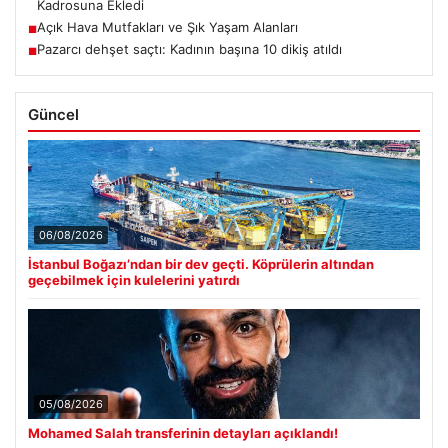
Kadrosuna Ekledi
Açık Hava Mutfakları ve Şık Yaşam Alanları
■
Pazarcı dehşet saçtı: Kadının başına 10 dikiş atıldı
■
Güncel
06/08/2026
İstanbul Boğazı’ndan bir dev geçti. Köprülerin altından
geçebilmek için kulelerini yatırdı
05/08/2026
Mohamed Salah transferinin detayları açıklandı!