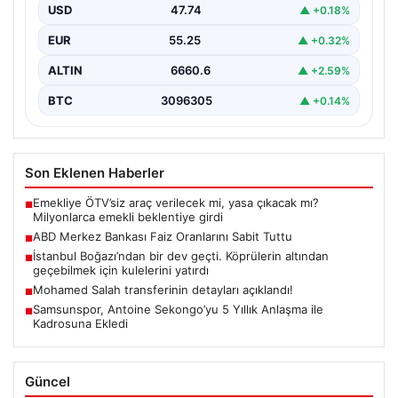
uyumlu olarak politika faiz oranını değiştirmeyerek
USD
47.74
▲ +0.18%
yüzde…
EUR
55.25
▲ +0.32%
ALTIN
6660.6
▲ +2.59%
BTC
3096305
▲ +0.14%
Son Eklenen Haberler
Emekliye ÖTV’siz araç verilecek mi, yasa çıkacak mı?
■
Milyonlarca emekli beklentiye girdi
ABD Merkez Bankası Faiz Oranlarını Sabit Tuttu
■
İstanbul Boğazı’ndan bir dev geçti. Köprülerin altından
■
geçebilmek için kulelerini yatırdı
Mohamed Salah transferinin detayları açıklandı!
■
Samsunspor, Antoine Sekongo’yu 5 Yıllık Anlaşma ile
■
Kadrosuna Ekledi
Güncel