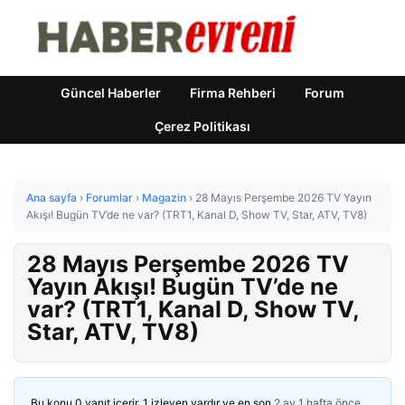
Güncel Haberler
Firma Rehberi
Forum
Çerez Politikası
Ana sayfa
›
Forumlar
›
Magazin
›
28 Mayıs Perşembe 2026 TV Yayın
Akışı! Bugün TV’de ne var? (TRT1, Kanal D, Show TV, Star, ATV, TV8)
28 Mayıs Perşembe 2026 TV
Yayın Akışı! Bugün TV’de ne
var? (TRT1, Kanal D, Show TV,
Star, ATV, TV8)
Bu konu 0 yanıt içerir, 1 izleyen vardır ve en son
2 ay 1 hafta önce