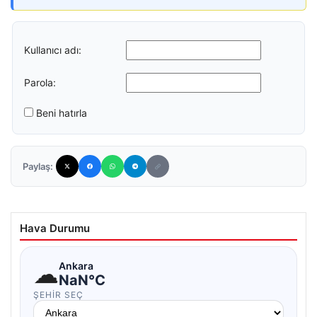
Kullanıcı adı:
Parola:
Beni hatırla
Paylaş:
Hava Durumu
☁
Ankara
NaN°C
ŞEHIR SEÇ