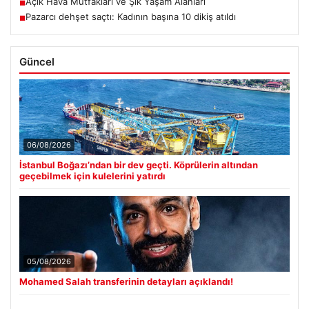
Açık Hava Mutfakları ve Şık Yaşam Alanları
■
Pazarcı dehşet saçtı: Kadının başına 10 dikiş atıldı
■
Güncel
06/08/2026
İstanbul Boğazı’ndan bir dev geçti. Köprülerin altından
geçebilmek için kulelerini yatırdı
05/08/2026
Mohamed Salah transferinin detayları açıklandı!