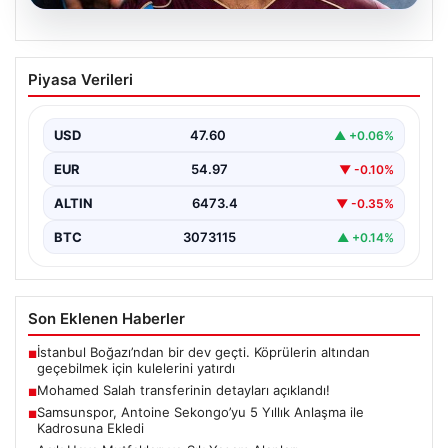
05.08.2026
Mohamed Salah transferinin detayları
Piyasa Verileri
açıklandı!
USD
47.60
▲ +0.06%
EUR
54.97
▼ -0.10%
ALTIN
6473.4
▼ -0.35%
BTC
3073115
▲ +0.14%
Son Eklenen Haberler
İstanbul Boğazı’ndan bir dev geçti. Köprülerin altından
■
geçebilmek için kulelerini yatırdı
Mohamed Salah transferinin detayları açıklandı!
■
Samsunspor, Antoine Sekongo’yu 5 Yıllık Anlaşma ile
■
Kadrosuna Ekledi