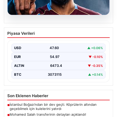
05.08.2026
Mohamed Salah transferinin detayları
Piyasa Verileri
açıklandı!
USD
47.60
▲ +0.06%
EUR
54.97
▼ -0.10%
ALTIN
6473.4
▼ -0.35%
BTC
3073115
▲ +0.14%
Son Eklenen Haberler
İstanbul Boğazı’ndan bir dev geçti. Köprülerin altından
■
geçebilmek için kulelerini yatırdı
Mohamed Salah transferinin detayları açıklandı!
■