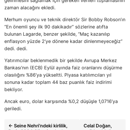
gelinmesini sağlamak için gereken verileri toplamasının
zaman alacağını ekledi.
Merhum oyuncu ve teknik direktör Sir Bobby Robson’ın
“En önemli şey ilk 90 dakikadır” sözlerine atıfta
bulunan Lagarde, benzer şekilde, “Maç kazanılıp
enflasyon yüzde 2’ye dönene kadar dinlenmeyeceğiz”
dedi. dedi.
Yatırımcılar beklenmedik bir şekilde Avrupa Merkez
Bankası’nın (ECB) Eylül ayında faiz oranlarını düşürme
olasılığını %86’ya yükseltti. Piyasa katılımcıları yıl
sonuna kadar toplam 44 baz puanlık faiz indirimi
bekliyor.
Ancak euro, dolar karşısında %0,2 düşüşle 1,0716’ya
geriledi.
← Seine Nehri’ndeki kirlilik,
Celal Doğan,