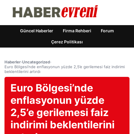
Güncel Haberler
Firma Rehberi
Forum
Çerez Politikası
Haberler
›
Uncategorized
›
Euro Bölgesi’nde enflasyonun yüzde 2,5’e gerilemesi faiz indirimi
beklentilerini artırdı
Euro Bölgesi’nde
enflasyonun yüzde
2,5’e gerilemesi faiz
indirimi beklentilerini