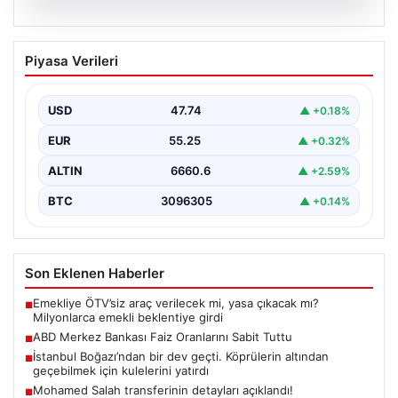
07.08.2026
ABD Merkez Bankası Faiz Oranlarını
Piyasa Verileri
Sabit Tuttu
ABD Merkez Bankası (Fed), mevcut ekonomik koşullarla
uyumlu olarak politika faiz oranını değiştirmeyerek
USD
47.74
▲ +0.18%
yüzde…
EUR
55.25
▲ +0.32%
ALTIN
6660.6
▲ +2.59%
BTC
3096305
▲ +0.14%
Son Eklenen Haberler
Emekliye ÖTV’siz araç verilecek mi, yasa çıkacak mı?
■
Milyonlarca emekli beklentiye girdi
ABD Merkez Bankası Faiz Oranlarını Sabit Tuttu
■
İstanbul Boğazı’ndan bir dev geçti. Köprülerin altından
■
geçebilmek için kulelerini yatırdı
Mohamed Salah transferinin detayları açıklandı!
■