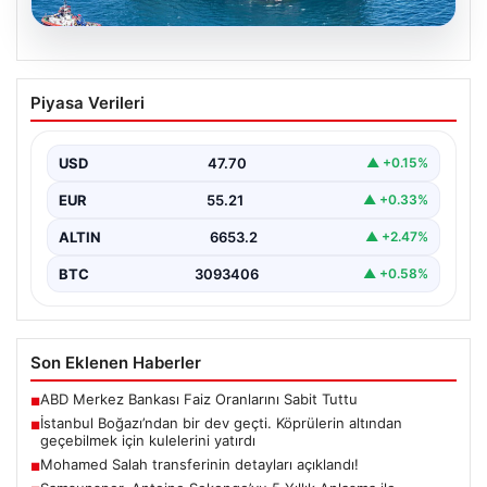
06.08.2026
İstanbul Boğazı’ndan bir dev geçti.
Piyasa Verileri
Köprülerin altından geçebilmek için
kulelerini yatırdı
USD
47.70
▲ +0.15%
EUR
55.21
▲ +0.33%
ALTIN
6653.2
▲ +2.47%
BTC
3093406
▲ +0.58%
Son Eklenen Haberler
ABD Merkez Bankası Faiz Oranlarını Sabit Tuttu
■
İstanbul Boğazı’ndan bir dev geçti. Köprülerin altından
■
geçebilmek için kulelerini yatırdı
Mohamed Salah transferinin detayları açıklandı!
■