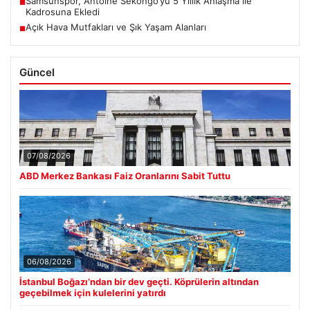
Samsunspor, Antoine Sekongo’yu 5 Yıllık Anlaşma ile
■
Kadrosuna Ekledi
Açık Hava Mutfakları ve Şık Yaşam Alanları
■
Güncel
07/08/2026
ABD Merkez Bankası Faiz Oranlarını Sabit Tuttu
06/08/2026
İstanbul Boğazı’ndan bir dev geçti. Köprülerin altından
geçebilmek için kulelerini yatırdı