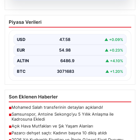
05.08.2026
Samsunspor, Antoine Sekongo’yu 5
Piyasa Verileri
Yıllık Anlaşma ile Kadrosuna Ekledi
Samsunspor, transfer çalışmalarına hız kesmeden
devam ederek Fransa’nın önemli kulüplerinden USL
USD
47.58
▲ +0.09%
Dunkerque forması giyen…
EUR
54.98
▲ +0.23%
ALTIN
6486.9
▲ +4.10%
BTC
3071683
▲ +1.20%
Son Eklenen Haberler
Mohamed Salah transferinin detayları açıklandı!
■
Samsunspor, Antoine Sekongo’yu 5 Yıllık Anlaşma ile
■
Kadrosuna Ekledi
Açık Hava Mutfakları ve Şık Yaşam Alanları
■
Pazarcı dehşet saçtı: Kadının başına 10 dikiş atıldı
■
2026 Yılı Kurbanlık Fiyatları ve İllerin Güncel Fiyat Durumu