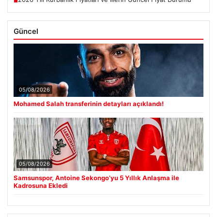
■
Güncel
05/08/2026
Mohamed Salah transferinin detayları açıklandı!
05/08/2026
Samsunspor, Antoine Sekongo’yu 5 Yıllık Anlaşma ile
Kadrosuna Ekledi