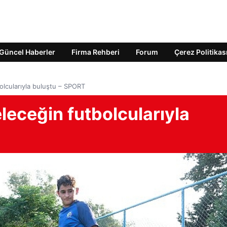
Güncel Haberler
Firma Rehberi
Forum
Çerez Politikas
olcularıyla buluştu – SPORT
eceğin futbolcularıyla