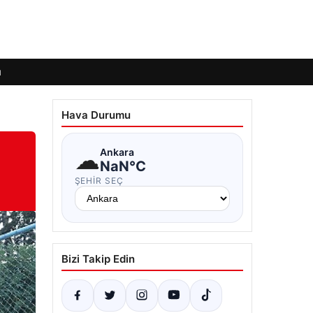
ı
Hava Durumu
☁
Ankara
NaN°C
ŞEHIR SEÇ
Bizi Takip Edin