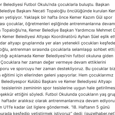
 Belediyesi Futbol Okulu’nda çocuklarla buluştu. Başkan
 Belediye Başkanı Necati Topaloğlu öncülüğünde kurulan Ke
arı yetişiyor. Yaklaşık bir hafta önce Kemer Kazım Gül spor
rası çocuklar, öğretmenleri eşliğinde antrenmanlarına devam
an Topaloğlu’na, Kemer Belediye Başkan Yardımcısı Mehmet 
Kemer Belediyesi Altyapı Koordinatörü Ayhan Süel eşlik ett
dar altyapı gruplarında yer alan yetenekli çocukları keşfed
oğlu, antrenman sırasında çocuklarla selamlaşıp sohbet etti
ptığı açıklamada Kemer Belediyesi’nin futbol okuluna giden
. Çocuklara her zaman değer vermeye devam ettiklerini
Sporu ve sporcuyu her zaman destekliyoruz. Bu çocuklar bi
 eğitimi için ellerinden geleni yapıyorlar. Hem çocuklarımı
r Belediyespor Kulübü Başkanı ve Kemer Belediyesi Altyapı
esislerinin zemininin spor tesislerine uygun hale getirilme
şekkür ettiğini söyledi. Futbol Okulunda çocukların yaş gru
Bir haftadır aralıksız olarak antrenmanlarımıza devam ediyoru
 U11’e kadar üst liglere göndermek. ’18. Haftanın 5 günü
urada keşfedip yetiştirmek istiyoruz” dedi: (guzelhaber.net