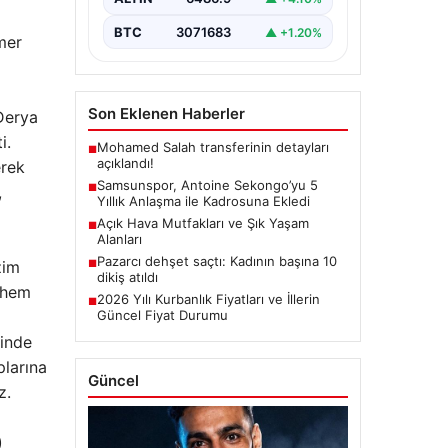
kulüplerinden USL Dunkerque
forması giyen…
BTC
3071683
▲ +1.20%
mer
Son Eklenen Haberler
Derya
i.
Mohamed Salah transferinin detayları
■
açıklandı!
erek
Samsunspor, Antoine Sekongo’yu 5
■
,
Yıllık Anlaşma ile Kadrosuna Ekledi
Açık Hava Mutfakları ve Şık Yaşam
■
Alanları
Pazarcı dehşet saçtı: Kadının başına 10
zim
■
dikiş atıldı
z hem
2026 Yılı Kurbanlık Fiyatları ve İllerin
■
Güncel Fiyat Durumu
sinde
plarına
Güncel
z.
)