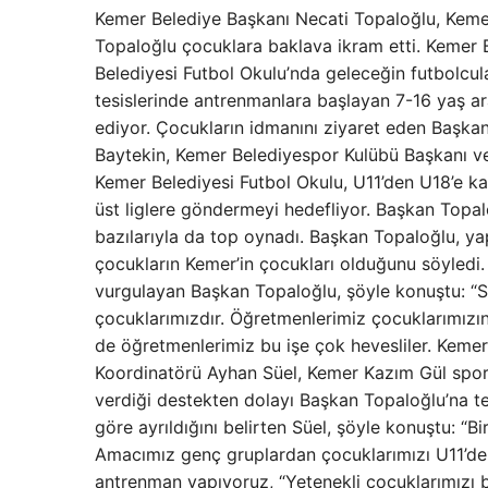
Kemer Belediye Başkanı Necati Topaloğlu, Kemer
Topaloğlu çocuklara baklava ikram etti. Kemer
Belediyesi Futbol Okulu’nda geleceğin futbolcul
tesislerinde antrenmanlara başlayan 7-16 yaş a
ediyor. Çocukların idmanını ziyaret eden Başk
Baytekin, Kemer Belediyespor Kulübü Başkanı ve 
Kemer Belediyesi Futbol Okulu, U11’den U18’e ka
üst liglere göndermeyi hedefliyor. Başkan Topal
bazılarıyla da top oynadı. Başkan Topaloğlu, ya
çocukların Kemer’in çocukları olduğunu söyledi
vurgulayan Başkan Topaloğlu, şöyle konuştu: “
çocuklarımızdır. Öğretmenlerimiz çocuklarımızın
de öğretmenlerimiz bu işe çok hevesliler. Keme
Koordinatörü Ayhan Süel, Kemer Kazım Gül spor t
verdiği destekten dolayı Başkan Topaloğlu’na te
göre ayrıldığını belirten Süel, şöyle konuştu: “
Amacımız genç gruplardan çocuklarımızı U11’den
antrenman yapıyoruz, “Yetenekli çocuklarımızı b