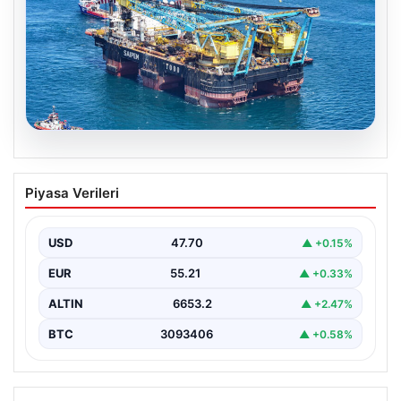
06.08.2026
İstanbul Boğazı’ndan bir dev geçti.
Piyasa Verileri
Köprülerin altından geçebilmek için
kulelerini yatırdı
USD
47.70
▲ +0.15%
EUR
55.21
▲ +0.33%
ALTIN
6653.2
▲ +2.47%
BTC
3093406
▲ +0.58%