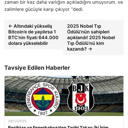
zaman bir kez daha varlığını açıkladığını umuyorum. ve
zalimlere gücüyle karşı çıkıyor “dedi.
← Altındaki yükseliş
2025 Nobel Tıp
Bitcoin’e de yayılırsa 1
Ödülü’nün sahipleri
BTC’nin fiyatı 644.000
açıklandı! 2025 Nobel
dolara yükselebilir
Tıp Ödülü’nü kim
kazandı? →
Tavsiye Edilen Haberler
29/12/2025
Beşiktaş ve Fenerbahçe’den Tarihi Takas: İki İsim