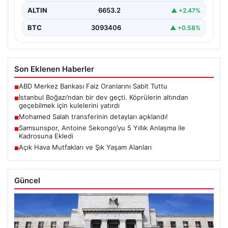
ALTIN
6653.2
▲ +2.47%
BTC
3093406
▲ +0.58%
Son Eklenen Haberler
ABD Merkez Bankası Faiz Oranlarını Sabit Tuttu
■
İstanbul Boğazı’ndan bir dev geçti. Köprülerin altından
■
geçebilmek için kulelerini yatırdı
Mohamed Salah transferinin detayları açıklandı!
■
Samsunspor, Antoine Sekongo’yu 5 Yıllık Anlaşma ile
■
Kadrosuna Ekledi
Açık Hava Mutfakları ve Şık Yaşam Alanları
■
Güncel