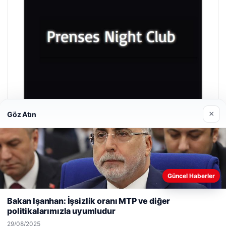
×
Göz Atın
Prenses Night Club
29/04/2026
Güncel Haberler
Web sitemizi nasıl kullandığınızı daha iyi anlayabilmek,
deneyiminizi kişiselleştirmek ve geliştirmek amacıyla çerezler
Bakan Işanhan: İşsizlik oranı MTP ve diğer
kullanıyoruz.
Çerez Politikamız
politikalarımızla uyumludur
Reddet
Kabul Et
29/08/2025