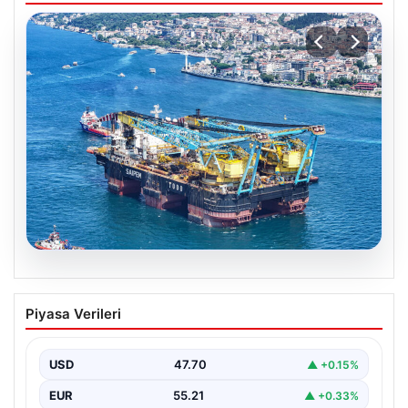
06.08.2026
İstanbul Boğazı’ndan bir dev geçti.
Piyasa Verileri
Köprülerin altından geçebilmek için
kulelerini yatırdı
USD
47.70
▲ +0.15%
EUR
55.21
▲ +0.33%