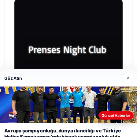
×
Göz Atın
Güncel Haberler
Prenses Night Club
29/04/2026
Avrupa şampiyonluğu, dünya ikinciliği ve Türkiye
Halter Şampiyonası’nda birçok şampiyonluk elde