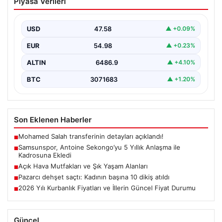
Piyasa Verileri
Yıllık Anlaşma ile Kadrosuna Ekledi
Samsunspor, transfer çalışmalarına hız kesmeden
devam ederek Fransa’nın önemli kulüplerinden USL
USD
47.58
▲ +0.09%
Dunkerque forması giyen…
EUR
54.98
▲ +0.23%
ALTIN
6486.9
▲ +4.10%
BTC
3071683
▲ +1.20%
Son Eklenen Haberler
Mohamed Salah transferinin detayları açıklandı!
■
Samsunspor, Antoine Sekongo’yu 5 Yıllık Anlaşma ile
■
Kadrosuna Ekledi
Açık Hava Mutfakları ve Şık Yaşam Alanları
■
Pazarcı dehşet saçtı: Kadının başına 10 dikiş atıldı
■
2026 Yılı Kurbanlık Fiyatları ve İllerin Güncel Fiyat Durumu
■
Güncel