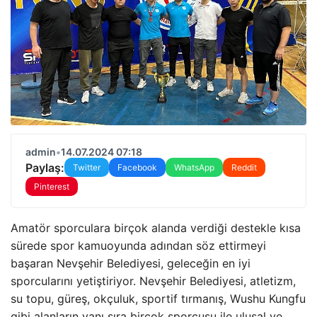
admin
•
14.07.2024 07:18
Paylaş:
Twitter
Facebook
WhatsApp
Reddit
Pinterest
Amatör sporculara birçok alanda verdiği destekle kısa
sürede spor kamuoyunda adından söz ettirmeyi
başaran Nevşehir Belediyesi, geleceğin en iyi
sporcularını yetiştiriyor. Nevşehir Belediyesi, atletizm,
su topu, güreş, okçuluk, sportif tırmanış, Wushu Kungfu
gibi alanların yanı sıra birçok sporcusu ile ulusal ve