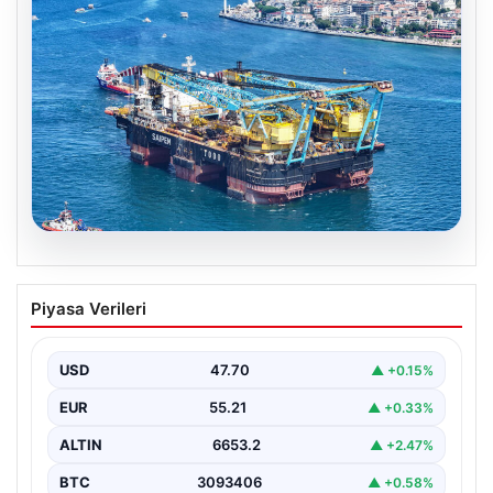
06.08.2026
İstanbul Boğazı’ndan bir dev geçti.
Piyasa Verileri
Köprülerin altından geçebilmek için
kulelerini yatırdı
USD
47.70
▲ +0.15%
EUR
55.21
▲ +0.33%
ALTIN
6653.2
▲ +2.47%
BTC
3093406
▲ +0.58%