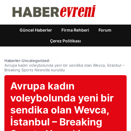
Güncel Haberler
Firma Rehberi
Forum
Çerez Politikası
Haberler
›
Uncategorized
›
Avrupa kadın voleybolunda yeni bir sendika olan Wevca, İstanbul –
Breaking Sports News’de kuruldu
Avrupa kadın
voleybolunda yeni bir
sendika olan Wevca,
İstanbul – Breaking