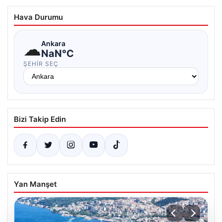
Hava Durumu
☁
Ankara
NaN°C
ŞEHIR SEÇ
Bizi Takip Edin
Yan Manşet