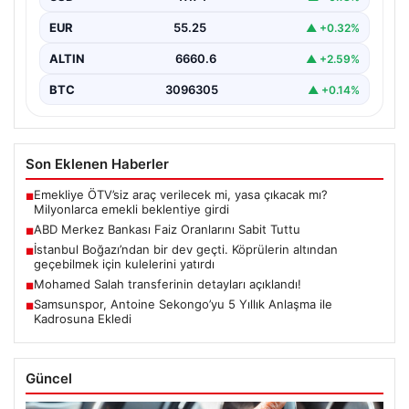
yüzde…
EUR
55.25
▲ +0.32%
ALTIN
6660.6
▲ +2.59%
BTC
3096305
▲ +0.14%
Son Eklenen Haberler
Emekliye ÖTV’siz araç verilecek mi, yasa çıkacak mı?
■
Milyonlarca emekli beklentiye girdi
ABD Merkez Bankası Faiz Oranlarını Sabit Tuttu
■
İstanbul Boğazı’ndan bir dev geçti. Köprülerin altından
■
geçebilmek için kulelerini yatırdı
Mohamed Salah transferinin detayları açıklandı!
■
Samsunspor, Antoine Sekongo’yu 5 Yıllık Anlaşma ile
■
Kadrosuna Ekledi
Güncel