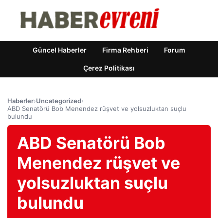
Güncel Haberler
Firma Rehberi
Forum
Çerez Politikası
Haberler
›
Uncategorized
›
ABD Senatörü Bob Menendez rüşvet ve yolsuzluktan suçlu
bulundu
ABD Senatörü Bob
Menendez rüşvet ve
yolsuzluktan suçlu
bulundu