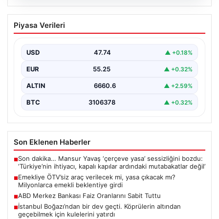
08.08.2026
Emekliye ÖTV’siz araç verilecek mi,
Piyasa Verileri
yasa çıkacak mı? Milyonlarca emekli
beklentiye girdi
USD
47.74
▲ +0.18%
EUR
55.25
▲ +0.32%
ALTIN
6660.6
▲ +2.59%
BTC
3106378
▲ +0.32%
Son Eklenen Haberler
Son dakika… Mansur Yavaş ‘çerçeve yasa’ sessizliğini bozdu:
■
‘Türkiye’nin ihtiyacı, kapalı kapılar ardındaki mutabakatlar değil’
Emekliye ÖTV’siz araç verilecek mi, yasa çıkacak mı?
■
Milyonlarca emekli beklentiye girdi
ABD Merkez Bankası Faiz Oranlarını Sabit Tuttu
■
İstanbul Boğazı’ndan bir dev geçti. Köprülerin altından
■
geçebilmek için kulelerini yatırdı