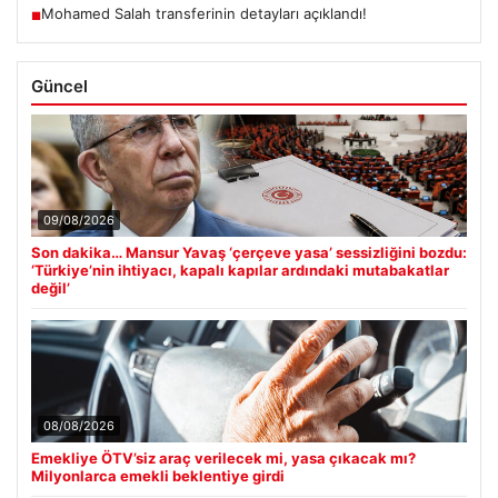
Mohamed Salah transferinin detayları açıklandı!
■
Güncel
09/08/2026
Son dakika… Mansur Yavaş ‘çerçeve yasa’ sessizliğini bozdu:
‘Türkiye’nin ihtiyacı, kapalı kapılar ardındaki mutabakatlar
değil’
08/08/2026
Emekliye ÖTV’siz araç verilecek mi, yasa çıkacak mı?
Milyonlarca emekli beklentiye girdi