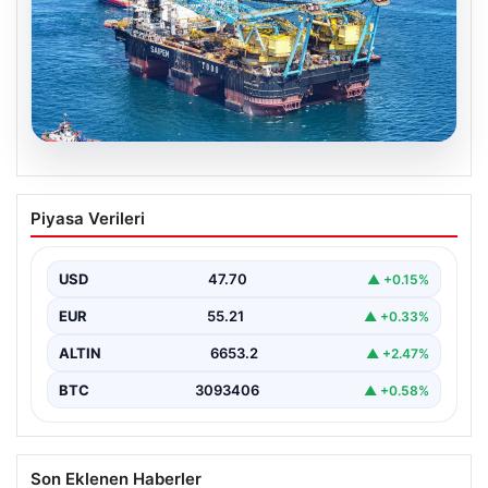
06.08.2026
İstanbul Boğazı’ndan bir dev geçti.
Piyasa Verileri
Köprülerin altından geçebilmek için
kulelerini yatırdı
USD
47.70
▲ +0.15%
EUR
55.21
▲ +0.33%
ALTIN
6653.2
▲ +2.47%
BTC
3093406
▲ +0.58%
Son Eklenen Haberler