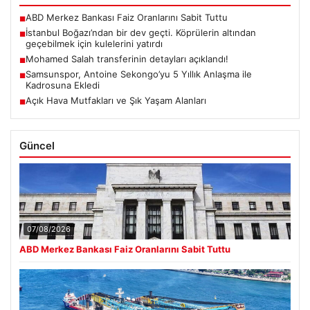
ABD Merkez Bankası Faiz Oranlarını Sabit Tuttu
■
İstanbul Boğazı’ndan bir dev geçti. Köprülerin altından
■
geçebilmek için kulelerini yatırdı
Mohamed Salah transferinin detayları açıklandı!
■
Samsunspor, Antoine Sekongo’yu 5 Yıllık Anlaşma ile
■
Kadrosuna Ekledi
Açık Hava Mutfakları ve Şık Yaşam Alanları
■
Güncel
07/08/2026
ABD Merkez Bankası Faiz Oranlarını Sabit Tuttu