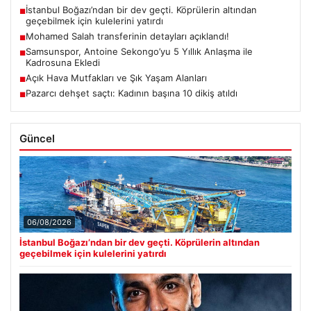
İstanbul Boğazı’ndan bir dev geçti. Köprülerin altından
■
geçebilmek için kulelerini yatırdı
Mohamed Salah transferinin detayları açıklandı!
■
Samsunspor, Antoine Sekongo’yu 5 Yıllık Anlaşma ile
■
Kadrosuna Ekledi
Açık Hava Mutfakları ve Şık Yaşam Alanları
■
Pazarcı dehşet saçtı: Kadının başına 10 dikiş atıldı
■
Güncel
06/08/2026
İstanbul Boğazı’ndan bir dev geçti. Köprülerin altından
geçebilmek için kulelerini yatırdı