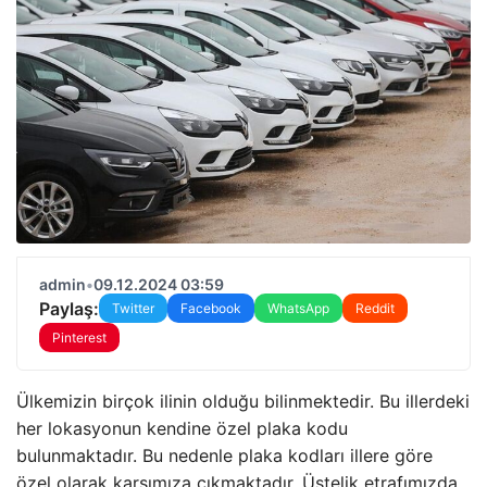
admin
•
09.12.2024 03:59
Paylaş:
Twitter
Facebook
WhatsApp
Reddit
Pinterest
Ülkemizin birçok ilinin olduğu bilinmektedir. Bu illerdeki
her lokasyonun kendine özel plaka kodu
bulunmaktadır. Bu nedenle plaka kodları illere göre
özel olarak karşımıza çıkmaktadır. Üstelik etrafımızda