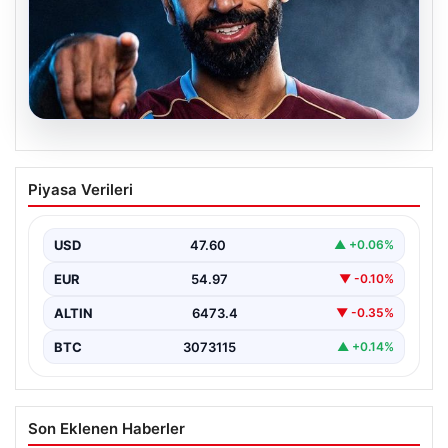
05.08.2026
Mohamed Salah transferinin detayları
Piyasa Verileri
açıklandı!
USD
47.60
▲ +0.06%
EUR
54.97
▼ -0.10%
ALTIN
6473.4
▼ -0.35%
BTC
3073115
▲ +0.14%
Son Eklenen Haberler