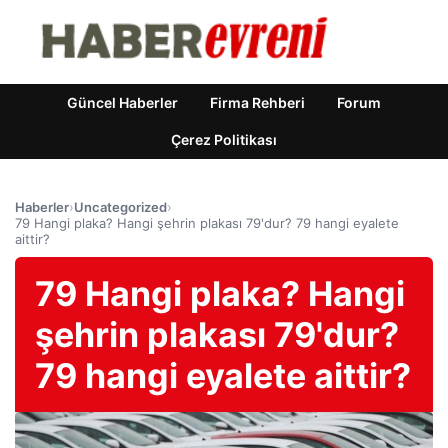
Güncel Haberler
Firma Rehberi
Forum
Çerez Politikası
Haberler
›
Uncategorized
›
79 Hangi plaka? Hangi şehrin plakası 79'dur? 79 hangi eyalete
aittir?
79 Hangi plaka? Hangi
şehrin plakası 79'dur?
79 hangi eyalete aittir?