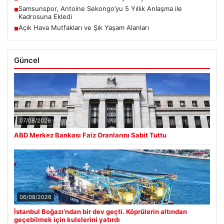
Samsunspor, Antoine Sekongo’yu 5 Yıllık Anlaşma ile
■
Kadrosuna Ekledi
Açık Hava Mutfakları ve Şık Yaşam Alanları
■
Güncel
07/08/2026
ABD Merkez Bankası Faiz Oranlarını Sabit Tuttu
06/08/2026
İstanbul Boğazı’ndan bir dev geçti. Köprülerin altından
geçebilmek için kulelerini yatırdı