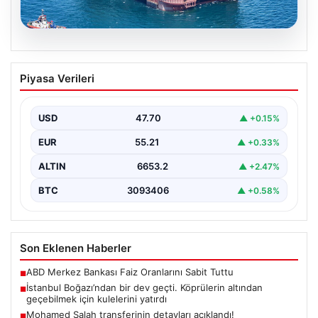
06.08.2026
İstanbul Boğazı’ndan bir dev geçti.
Piyasa Verileri
Köprülerin altından geçebilmek için
kulelerini yatırdı
USD
47.70
▲ +0.15%
EUR
55.21
▲ +0.33%
ALTIN
6653.2
▲ +2.47%
BTC
3093406
▲ +0.58%
Son Eklenen Haberler
ABD Merkez Bankası Faiz Oranlarını Sabit Tuttu
■
İstanbul Boğazı’ndan bir dev geçti. Köprülerin altından
■
geçebilmek için kulelerini yatırdı
Mohamed Salah transferinin detayları açıklandı!
■