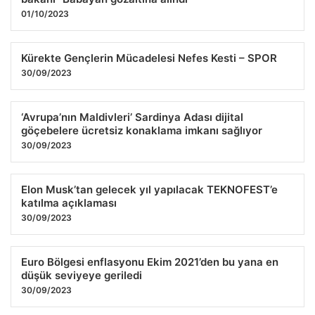
Kandilli ve AFAD son depremler listesi 24 Temmuz 2026
01/10/2023
25.07.2026 11:16
Kürekte Gençlerin Mücadelesi Nefes Kesti – SPOR
30/09/2023
‘Avrupa’nın Maldivleri’ Sardinya Adası dijital
göçebelere ücretsiz konaklama imkanı sağlıyor
30/09/2023
Elon Musk’tan gelecek yıl yapılacak TEKNOFEST’e
katılma açıklaması
30/09/2023
Euro Bölgesi enflasyonu Ekim 2021’den bu yana en
düşük seviyeye geriledi
30/09/2023