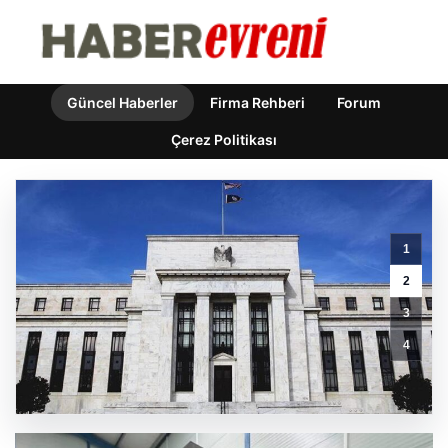
Güncel Haberler
Firma Rehberi
Forum
Çerez Politikası
1
Açık
2
Hava
3
Mutfakları
ve
4
Şık
Yaşam
Alanları
GÜNCEL HABERLER
0 YORUM