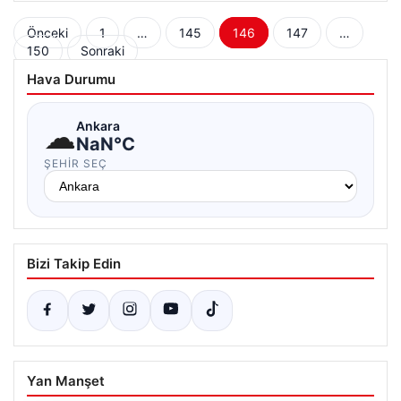
Yazı
Önceki
1
…
145
146
147
…
150
Sonraki
sayfalaması
Hava Durumu
☁
Ankara
NaN°C
ŞEHIR SEÇ
Bizi Takip Edin
Yan Manşet