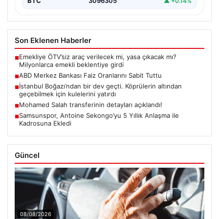
BTC
3096305
▲ +0.14%
Son Eklenen Haberler
Emekliye ÖTV’siz araç verilecek mi, yasa çıkacak mı?
■
Milyonlarca emekli beklentiye girdi
ABD Merkez Bankası Faiz Oranlarını Sabit Tuttu
■
İstanbul Boğazı’ndan bir dev geçti. Köprülerin altından
■
geçebilmek için kulelerini yatırdı
Mohamed Salah transferinin detayları açıklandı!
■
Samsunspor, Antoine Sekongo’yu 5 Yıllık Anlaşma ile
■
Kadrosuna Ekledi
Güncel
08/08/2026